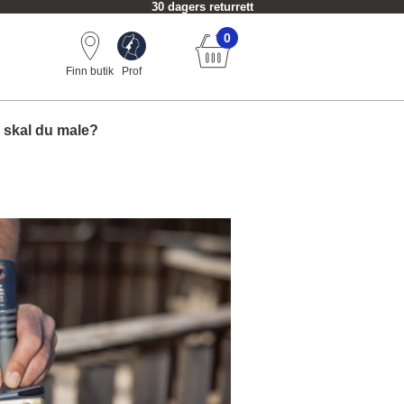
Alltid fri frakt fra 749 kr.
0
Finn butik
Prof
 skal du male?