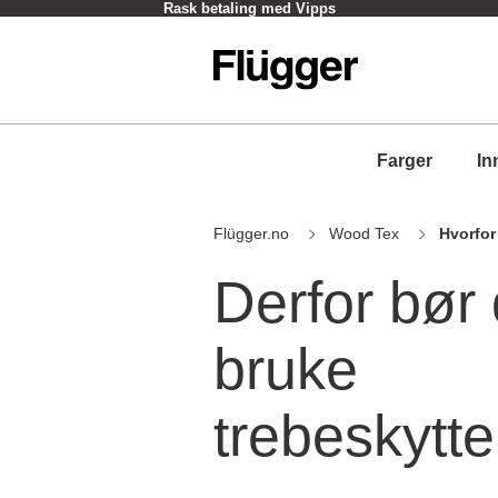
Hent i butikk - Som oftest innen en time
Farger
In
Flügger.no
Wood Tex
Hvorfor
Derfor bør
bruke
trebeskytte