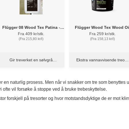
Flügger 08 Wood Tex Patina -
Flügger Wood Tex Wood Oi
Fargeløs vannbasert
Impredur - Ekstra vannavvise
Fra 409 kr/stk.
Fra 259 kr/stk.
trebehandling
treolje
(Fra 215,80 kr/l)
(Fra 158,13 kr/l)
Gir treverket en sølvgrå
Ekstra vannavvisende treolje
patinert overflate
med UV-filter
 en naturlig prosess. Men når vi snakker om tre som benyttes uten
 ofte vil forsøke å stoppe ved å bruke trebeskyttelse.
 stor forskjell på tresorter og hvor motstandsdyktige de er mot k