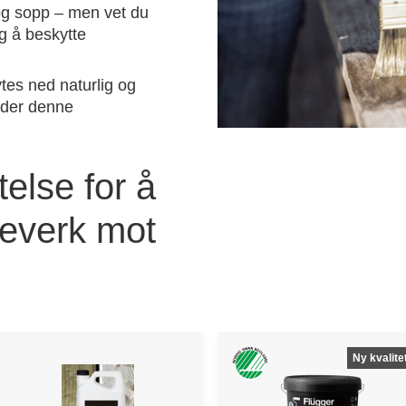
 og sopp – men vet du
g å beskytte
ytes ned naturlig og
ider denne
telse for å
treverk mot
Ny kvalite