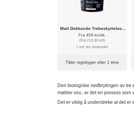
Matt Dekkende Trebeskyttelse -
Flügger 07 Wood Tex
Fra 459 kr/stk.
(Fra 219,90 kr/l)
+ evt. lev. kostnader
Tåler regnbyger etter 1 time
Den biologiske nedbrytingen av tre er
møbler osv., er det en prosess som vi
Det er viktig å understreke at det er