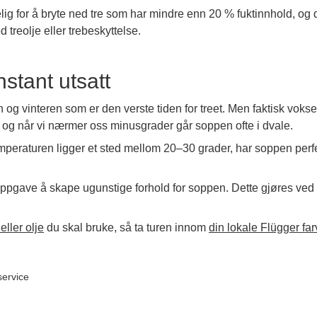
g for å bryte ned tre som har mindre enn 20 % fuktinnhold, og det
 treolje eller trebeskyttelse.
nstant utsatt
og vinteren som er den verste tiden for treet. Men faktisk vokse
– og når vi nærmer oss minusgrader går soppen ofte i dvale.
emperaturen ligger et sted mellom 20–30 grader, har soppen perf
 oppgave å skape ugunstige forhold for soppen. Dette gjøres ved 
eller olje
du skal bruke, så ta turen innom
din lokale Flügger fa
ervice