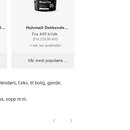
l
Halvmatt Dekkende
nde
Trebeskyttelse - Flügger 05 Wood
Fra 449 kr/stk.
Tex
(Fra 219,90 kr/l)
+ evt. lev. kostnader
Vår mest populære
trebeskyttelse
dørs, f.eks. til bolig, gjerde,
lima, sopp m.m.