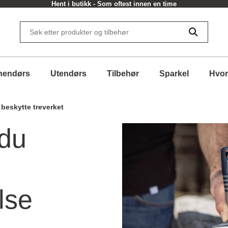
30 dagers returrett
nendørs
Utendørs
Tilbehør
Sparkel
Hvor
 beskytte treverket
 du
lse