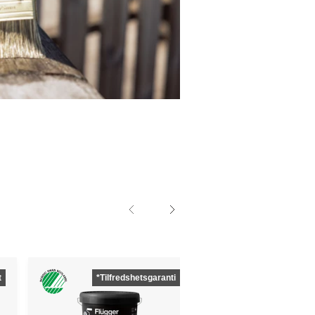
t
*Tilfredshetsgaranti