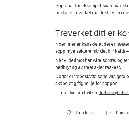
Sopp har for eksempel svært vanskeli
beskytte treverket mot fukt, enten med
Treverket ditt er ko
Noen mener kanskje at det er høsten 
sopp mye saktere når det blir kaldt 
Når vi derimot har våte somre, og t
nedbryting av treet skjer raskest.
Derfor er trebeskyttelsens viktigste
skape et giftig miljø for soppen.
Er du i tvil om hvilken
trebeskyttelse 
Finn butikk
Kundes