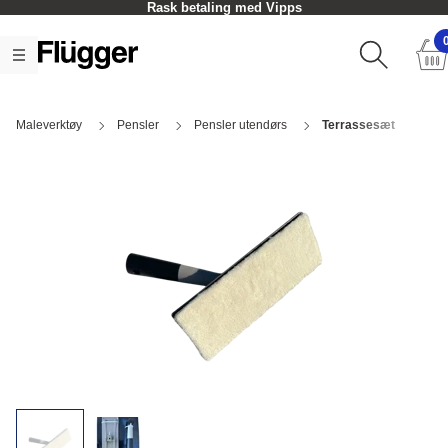
Rask betaling med Vipps
Maleverktøy
Pensler
Pensler utendørs
Terrassesæt