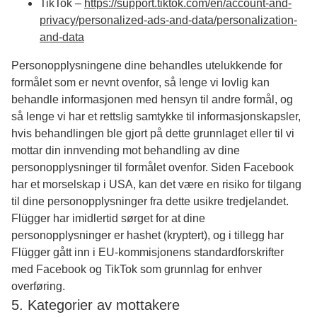
TikTok –
https://support.tiktok.com/en/account-and-
privacy/personalized-ads-and-data/personalization-
and-data
Personopplysningene dine behandles utelukkende for
formålet som er nevnt ovenfor, så lenge vi lovlig kan
behandle informasjonen med hensyn til andre formål, og
så lenge vi har et rettslig samtykke til informasjonskapsler,
hvis behandlingen ble gjort på dette grunnlaget eller til vi
mottar din innvending mot behandling av dine
personopplysninger til formålet ovenfor. Siden Facebook
har et morselskap i USA, kan det være en risiko for tilgang
til dine personopplysninger fra dette usikre tredjelandet.
Flügger har imidlertid sørget for at dine
personopplysninger er hashet (kryptert), og i tillegg har
Flügger gått inn i EU-kommisjonens standardforskrifter
med Facebook og TikTok som grunnlag for enhver
overføring.
5. Kategorier av mottakere