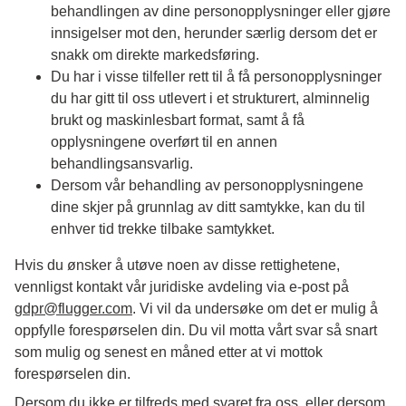
behandlingen av dine personopplysninger eller gjøre
innsigelser mot den, herunder særlig dersom det er
snakk om direkte markedsføring.
Du har i visse tilfeller rett til å få personopplysninger
du har gitt til oss utlevert i et strukturert, alminnelig
brukt og maskinlesbart format, samt å få
opplysningene overført til en annen
behandlingsansvarlig.
Dersom vår behandling av personopplysningene
dine skjer på grunnlag av ditt samtykke, kan du til
enhver tid trekke tilbake samtykket.
Hvis du ønsker å utøve noen av disse rettighetene,
vennligst kontakt vår juridiske avdeling via e-post på
gdpr@flugger.com
. Vi vil da undersøke om det er mulig å
oppfylle forespørselen din. Du vil motta vårt svar så snart
som mulig og senest en måned etter at vi mottok
forespørselen din.
Dersom du ikke er tilfreds med svaret fra oss, eller dersom