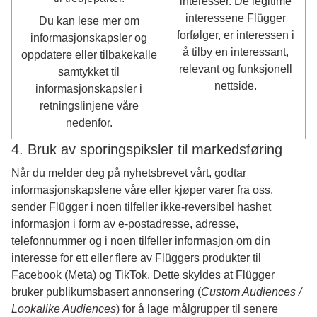
interesser. De legitime
interessene Flügger
Du kan lese mer om
forfølger, er interessen i
informasjonskapsler og
å tilby en interessant,
oppdatere eller tilbakekalle
relevant og funksjonell
samtykket til
nettside.
informasjonskapsler i
retningslinjene våre
nedenfor.
4. Bruk av sporingspiksler til markedsføring
Når du melder deg på nyhetsbrevet vårt, godtar
informasjonskapslene våre eller kjøper varer fra oss,
sender Flügger i noen tilfeller ikke-reversibel hashet
informasjon i form av e-postadresse, adresse,
telefonnummer og i noen tilfeller informasjon om din
interesse for ett eller flere av Flüggers produkter til
Facebook (Meta) og TikTok. Dette skyldes at Flügger
bruker publikumsbasert annonsering (
Custom Audiences /
Lookalike Audiences
) for å lage målgrupper til senere