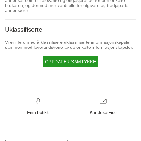
annonser som er relevante og engasjerende for den enkelte
brukeren, og dermed mer verdifulle for utgivere og tredjeparts-
annonsører.
Uklassifiserte
Vi er i ferd med å klassifisere uklassifiserte informasjonskapsler
sammen med leverandørene av de enkelte informasjonskapsler.
OPPDATER SAMTYKKE
Finn butikk
Kundeservice