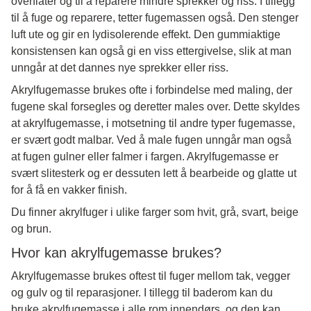
overflater og til å reparere mindre sprekker og riss. I tillegg
til å fuge og reparere, tetter fugemassen også. Den stenger
luft ute og gir en lydisolerende effekt. Den gummiaktige
konsistensen kan også gi en viss ettergivelse, slik at man
unngår at det dannes nye sprekker eller riss.
Akrylfugemasse brukes ofte i forbindelse med maling, der
fugene skal forsegles og deretter males over. Dette skyldes
at akrylfugemasse, i motsetning til andre typer fugemasse,
er svært godt malbar. Ved å male fugen unngår man også
at fugen gulner eller falmer i fargen. Akrylfugemasse er
svært slitesterk og er dessuten lett å bearbeide og glatte ut
for å få en vakker finish.
Du finner akrylfuger i ulike farger som hvit, grå, svart, beige
og brun.
Hvor kan akrylfugemasse brukes?
Akrylfugemasse brukes oftest til fuger mellom tak, vegger
og gulv og til reparasjoner. I tillegg til baderom kan du
bruke akrylfugemasse i alle rom innendørs, og den kan