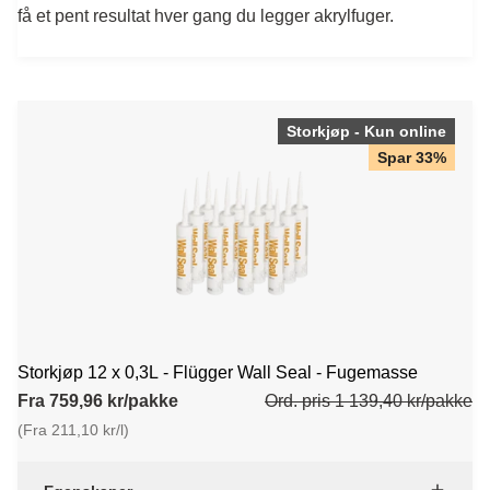
få et pent resultat hver gang du legger akrylfuger.
Storkjøp - Kun online
Spar 33%
Storkjøp 12 x 0,3L - Flügger Wall Seal - Fugemasse
Fra 759,96 kr/pakke
Ord. pris 1 139,40 kr/pakke
(Fra 211,10 kr/l)