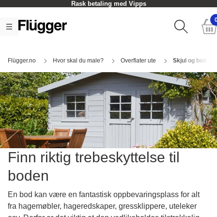
Rask betaling med Vipps
Flügger.no
Hvor skal du male?
Overflater ute
Skjul og bod
Finn riktig trebeskyttelse til
boden
En bod kan være en fantastisk oppbevaringsplass for alt
fra hagemøbler, hageredskaper, gressklippere, uteleker