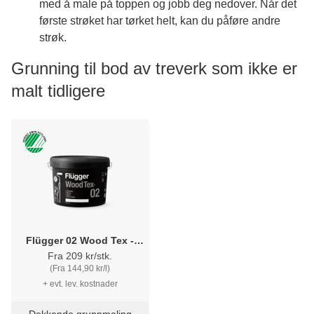
med å male på toppen og jobb deg nedover. Når det
første strøket har tørket helt, kan du påføre andre
strøk.
Grunning til bod av treverk som ikke er
malt tidligere
Flügger 02 Wood Tex -
pigmentert vannbasert
Fra 209 kr/stk.
tregrunning
(Fra 144,90 kr/l)
+ evt. lev. kostnader