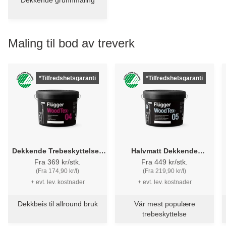
Dekkende grunnmaling
Maling til bod av treverk
*Tilfredshetsgaranti
*Tilfredshetsgaranti
Dekkende Trebeskyttelse -
Halvmatt Dekkende
Flügger 04 Wood Tex
Trebeskyttelse - Flügger 05
Fra 369 kr/stk.
Fra 449 kr/stk.
Wood Tex
(Fra 174,90 kr/l)
(Fra 219,90 kr/l)
+ evt. lev. kostnader
+ evt. lev. kostnader
Dekkbeis til allround bruk
Vår mest populære
trebeskyttelse