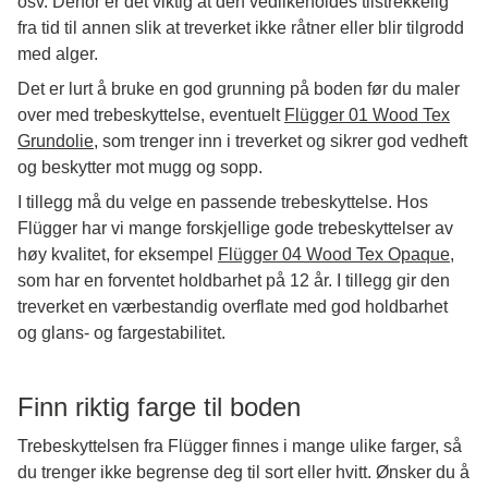
osv. Derfor er det viktig at den vedlikeholdes tilstrekkelig
fra tid til annen slik at treverket ikke råtner eller blir tilgrodd
med alger.
Det er lurt å bruke en god grunning på boden før du maler
over med trebeskyttelse, eventuelt
Flügger 01 Wood Tex
Grundolie
, som trenger inn i treverket og sikrer god vedheft
og beskytter mot mugg og sopp.
I tillegg må du velge en passende trebeskyttelse. Hos
Flügger har vi mange forskjellige gode trebeskyttelser av
høy kvalitet, for eksempel
Flügger 04 Wood Tex Opaque
,
som har en forventet holdbarhet på 12 år. I tillegg gir den
treverket en værbestandig overflate med god holdbarhet
og glans- og fargestabilitet.
Finn riktig farge til boden
Trebeskyttelsen fra Flügger finnes i mange ulike farger, så
du trenger ikke begrense deg til sort eller hvitt. Ønsker du å