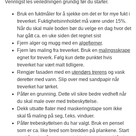
Vennligst les veiledningen grundig før du starter.
Bruk en fuktmåler for å sjekke om det er for mye fukt i
treverket. Fuktighetsinnholdet må være under 15%.
Når du skal male boden bør du velge en dag hvor det
har gått ca. en uke siden det regnet sist
Fjern alger og mugg med en
algefjerner
.
Fjern løs maling fra treverket. Bruk en
malingsskrape
egnet for treverk. Følg kun dette punktet hvis
treverket har vært malt tidligere.
Rengjør fasaden med en
utendørs trerens
og vask
deretter med vann. Slip over med sandpapir når
treverket har tørket.
Påfør en grunning. Dette vil sikre bedre vedheft når
du skal male over med trebeskyttelse.
Dekk utsatte flater med maskeringstape som ikke
skal få maling på seg, f.eks. vinduer.
Påfør trebeskyttelsen du har valgt. Bruk en pensel
som er ca. like bred som bredden på plankene. Start