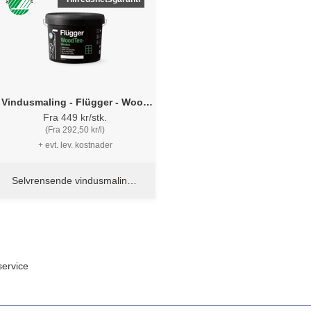
Vindusmaling - Flügger - Wood
Tex Window
Fra 449 kr/stk.
(Fra 292,50 kr/l)
+ evt. lev. kostnader
Selvrensende vindusmaling -
Svanemerket
ervice