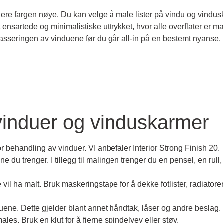
dere fargen nøye.
Du kan velge å male lister på vindu og vindusk
 ensartede og minimalistiske uttrykket, hvor alle overflater er m
lasseringen av vinduene før du går all-in på en bestemt nyanse.
vinduer og vinduskarmer
or behandling av vinduer.
VI anbefaler Interior Strong Finish 20.
ne du trenger.
I tillegg til malingen trenger du en pensel, en ru
vil ha malt.
Bruk maskeringstape for å dekke fotlister, radiator
duene.
Dette gjelder blant annet
håndtak, låser og andre beslag.
males.
Bruk en klut for å fjerne spindelvev eller støv.