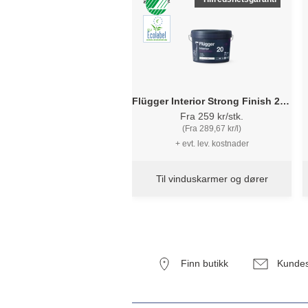
Flügger Interior Strong Finish 20 -
PU tremaling
Fra 259 kr/stk.
(Fra 289,67 kr/l)
+ evt. lev. kostnader
Til vinduskarmer og dører
Finn butikk
Kundes