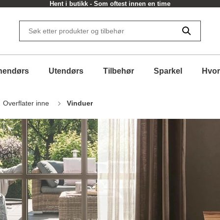
Hent i butikk - Som oftest innen en time
nendørs
Utendørs
Tilbehør
Sparkel
Hvor
Overflater inne
Vinduer