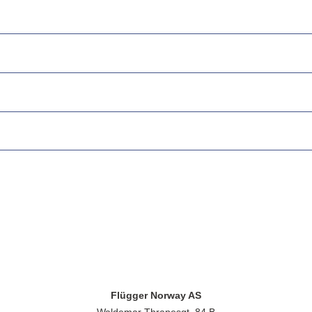
Flügger Norway AS
Waldemar Thranesgt. 84 B