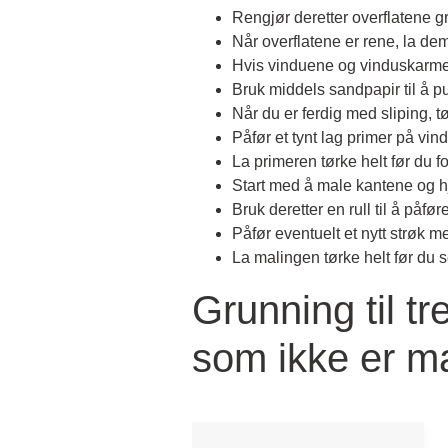
Rengjør deretter overflatene 
Når overflatene er rene, la dem 
Hvis vinduene og vinduskarmene
Bruk middels sandpapir til å 
Når du er ferdig med sliping, t
Påfør et tynt lag primer på vi
La primeren tørke helt før du for
Start med å male kantene og h
Bruk deretter en rull til å påfø
Påfør eventuelt et nytt strøk m
La malingen tørke helt før du s
Grunning til tr
som ikke er mal