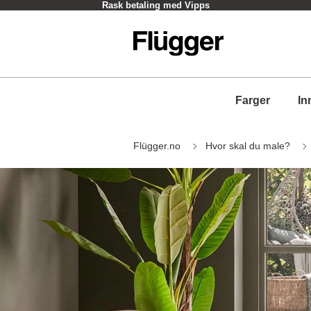
Rask betaling med Vipps
Farger
In
Flügger.no
Hvor skal du male?