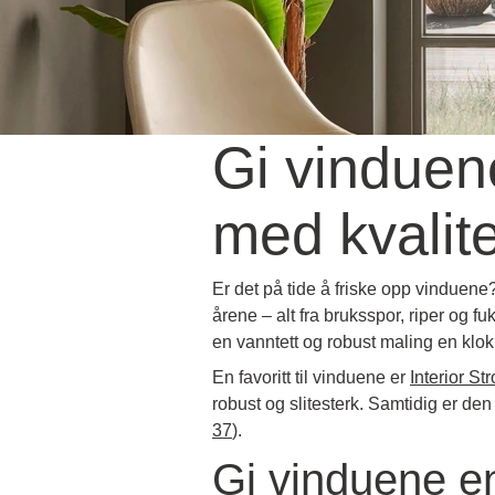
Gi vinduen
med kvalit
Er det på tide å friske opp vinduene
årene – alt fra bruksspor, riper og fu
en vanntett og robust maling en klok
En favoritt til vinduene er
Interior St
robust og slitesterk.
Samtidig er den
37
).
Gi vinduene e