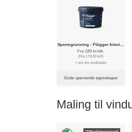
Sperregrunning - Flügger Interior
Stop Primer
Fra 189 kr/stk.
(Fra 179,90 kr/l)
+ evt. lev. kostnader
Gode sperrende egenskaper
Maling til vind
*Tilfredshetsgaranti