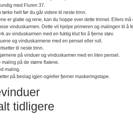
grundig med Fluren 37.
tørke helt før du går videre til neste trinn.
 er glatte og rene, kan du hoppe over dette trinnet.
Ellers må 
pusse vinduskarmen.
Dette vil hjelpe primeren og malingen til å 
ørk av vinduskarmen med en fuktig klut for å fjerne støv.
nduene og vinduskarmene med en pensel eller rull.
tsetter til neste trinn.
jørnene på vinduer og vinduskarmer med en liten pensel.
re maling på de større flatene.
ed maling.
etter på beslag igjen og/eller fjerner maskeringstape.
evinduer
t tidligere