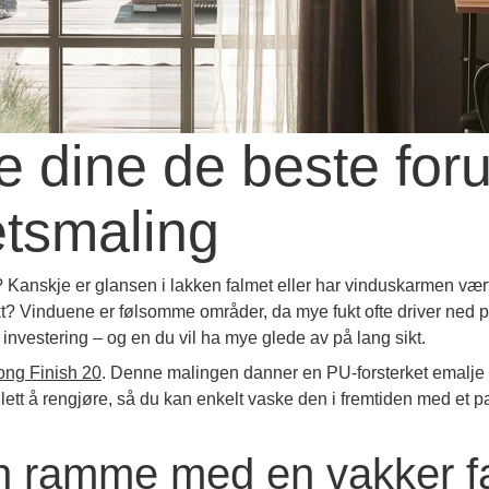
e dine de beste foru
etsmaling
?
Kanskje er glansen i lakken falmet eller har vinduskarmen vært
kt?
Vinduene er følsomme områder, da mye fukt ofte driver ned på 
 investering – og en du vil ha mye glede av på lang sikt.
rong Finish 20
.
Denne malingen danner en PU-forsterket emalje på 
 lett å rengjøre, så du kan enkelt vaske den i fremtiden med et
n ramme med en vakker f