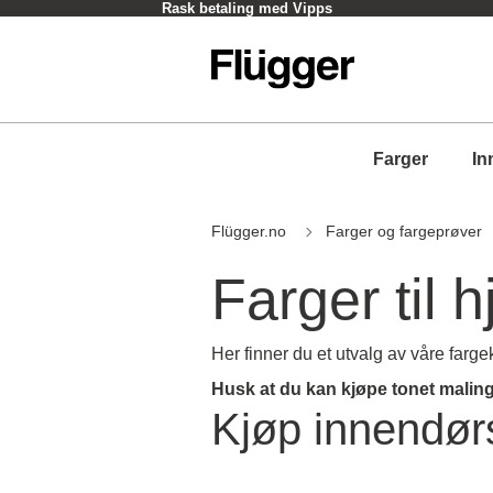
Hent i butikk - Som oftest innen en time
Farger
In
Flügger.no
Farger og fargeprøver
Farger til 
Her finner du et utvalg av våre farg
Husk at du kan kjøpe tonet maling
Kjøp innendørs