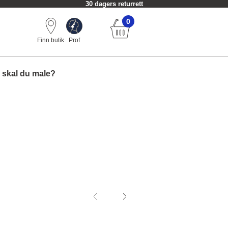
Alltid fri frakt fra 749 kr.
0
Finn butik
Prof
 skal du male?