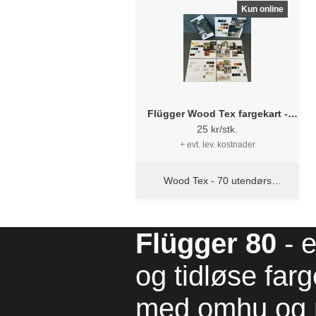
Kun online
Flügger Wood Tex fargekart -
Exterior Colors - 70 utendørs
25 kr/stk.
farger
+ evt. lev. kostnader
Wood Tex - 70 utendørs
farger
Flügger 80
- 
og tidløse farg
med omhu og 