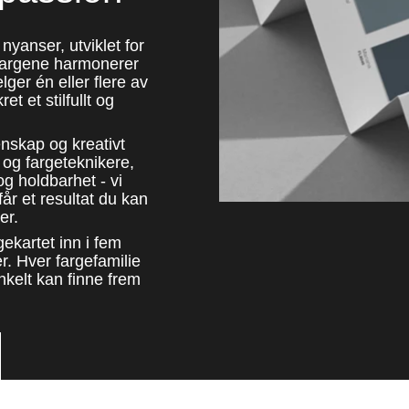
nyanser, utviklet for
e fargene harmonerer
ger én eller flere av
et et stilfullt og
enskap og kreativt
 og fargeteknikere,
og holdbarhet - vi
år et resultat du kan
er.
gekartet inn i fem
r. Hver fargefamilie
enkelt kan finne frem