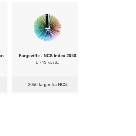
rt
Fargevifte - NCS Index 2050
RAL K7 Classic Fargev
Fandeck
farger - Flügger Me
1 749 kr/stk.
200 kr/stk.
+ evt. lev. kostnad
2050 farger fra NCS
RAL K7 Classic - 216
fargesystem