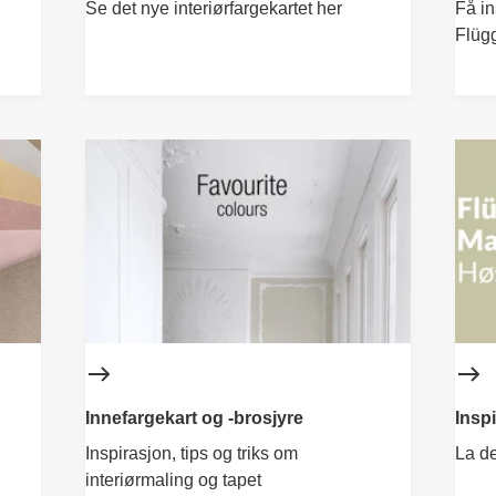
Se det nye interiørfargekartet her
Få in
Flügg
Innefargekart og -brosjyre
Insp
Inspirasjon, tips og triks om
La de
interiørmaling og tapet