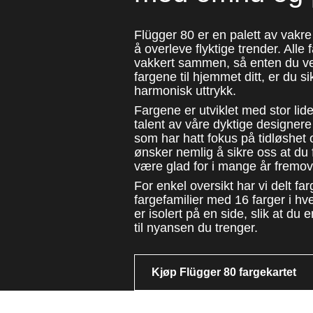
Flügger 80 er en palett av vakre 
å overleve flyktige trender. All
vakkert sammen, så enten du vel
fargene til hjemmet ditt, er du sikr
harmonisk uttrykk.
Fargene er utviklet med stor lid
talent av våre dyktige designere
som har hatt fokus på tidløshet 
ønsker nemlig å sikre oss at du f
være glad for i mange år fremov
For enkel oversikt har vi delt far
fargefamilier med 16 farger i hve
er isolert på en side, slik at du 
til nyansen du trenger.
Kjøp Flügger 80 fargekartet