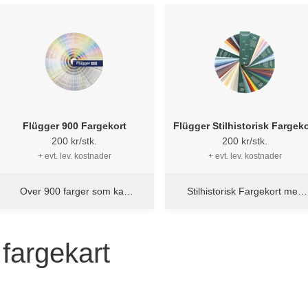
Flügger 900 Fargekort
Flügger Stilhistorisk Fargeko
200 kr/stk.
200 kr/stk.
+ evt. lev. kostnader
+ evt. lev. kostnader
Over 900 farger som kan
Stilhistorisk Fargekort med
tones hos Flügger
101 farger
fargekart