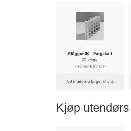
Flügger 80 - Fargekart
75 kr/stk.
+ evt. lev. kostnader
80 moderne farger til ditt
hjem
Kjøp utendørs 