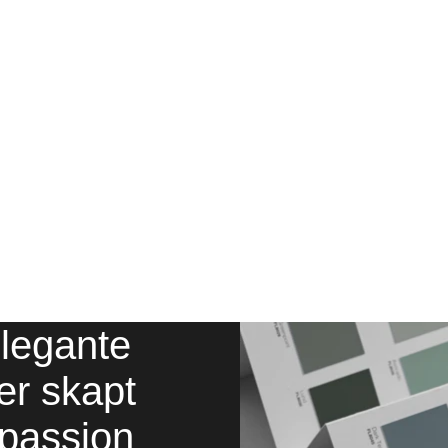
elegante
er skapt
passion