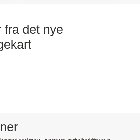
 fra det nye
gekart
oner