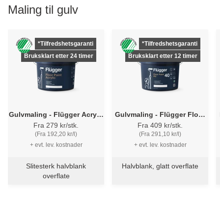
Maling til gulv
*Tilfredshetsgaranti
*Tilfredshetsgaranti
Bruksklart etter 24 timer
Bruksklart etter 12 timer
Gulvmaling - Flügger Acryl -
Gulvmaling - Flügger Floor
Betong og Tre
Paint PU - Polyurethan
Fra 279 kr/stk.
Fra 409 kr/stk.
(Fra 192,20 kr/l)
(Fra 291,10 kr/l)
+ evt. lev. kostnader
+ evt. lev. kostnader
Slitesterk halvblank
Halvblank, glatt overflate
overflate