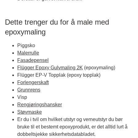
Dette trenger du for å male med
epoxymaling
Piggsko
Malerrulle
Fasadepensel
Flügger Epoxy Gulvmaling 2K
(epoxymaling)
Flügger EP-V Topplak (epoxy topplak)
Forlengerskaft
Grunnrens
Visp
Rengjøringshansker
Støvmaske
Er du i tvil om hvilket utstyr og verneutstyr du bør
bruke til et bestemt epoxyprodukt, er det alltid lurt å
dobbeltsjekke sikkerhetsdatabladet
.