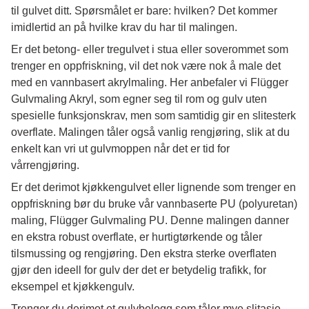
til gulvet ditt.
Spørsmålet er bare: hvilken?
Det kommer
imidlertid an på hvilke krav du har til malingen.
Er det betong- eller tregulvet i stua eller soverommet som
trenger en oppfriskning, vil det nok være nok å male det
med en vannbasert akrylmaling.
Her anbefaler vi Flügger
Gulvmaling Akryl, som egner seg til rom og gulv uten
spesielle funksjonskrav, men som samtidig gir en slitesterk
overflate.
Malingen tåler også vanlig rengjøring, slik at du
enkelt kan vri ut gulvmoppen når det er tid for
vårrengjøring.
Er det derimot kjøkkengulvet eller lignende som trenger en
oppfriskning bør du bruke vår vannbaserte PU (polyuretan)
maling, Flügger Gulvmaling PU.
Denne malingen danner
en ekstra robust overflate, er hurtigtørkende og tåler
tilsmussing og rengjøring.
Den ekstra sterke overflaten
gjør den ideell for gulv der det er betydelig trafikk, for
eksempel et kjøkkengulv.
Trenger du derimot et gulvbelegg som tåler mye slitasje,