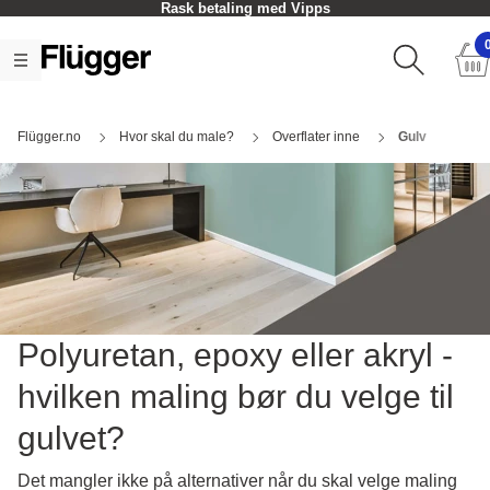
Rask betaling med Vipps
Flügger.no
Hvor skal du male?
Overflater inne
Gulv
Polyuretan, epoxy eller akryl -
hvilken maling bør du velge til
gulvet?
Det mangler ikke på alternativer når du skal velge maling