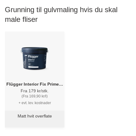
Grunning til gulvmaling hvis du skal
male fliser
Flügger Interior Fix Primer -
Heftgrunning
Fra 179 kr/stk.
(Fra 169,90 kr/l)
+ evt. lev. kostnader
Matt hvit overflate