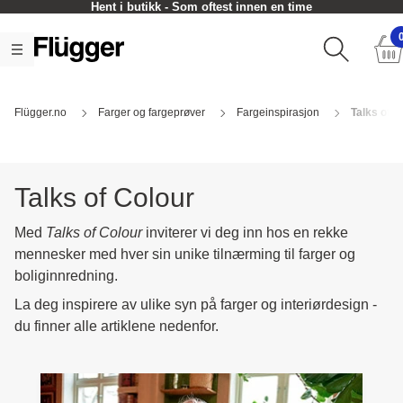
Hent i butikk - Som oftest innen en time
Flügger.no
Farger og fargeprøver
Fargeinspirasjon
Talks of C
Talks of Colour
Med
Talks of Colour
inviterer vi deg inn hos en rekke
mennesker med hver sin unike tilnærming til farger og
boliginnredning.
La deg inspirere av ulike syn på farger og interiørdesign -
du finner alle artiklene nedenfor.