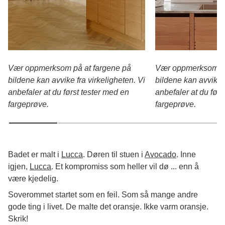
Vær oppmerksom på at fargene på
Vær oppmerksom på
bildene kan avvike fra virkeligheten. Vi
bildene kan avvike f
anbefaler at du først tester med en
anbefaler at du førs
fargeprøve.
fargeprøve.
Badet er malt i
Lucca
. Døren til stuen i
Avocado
. Inne
igjen,
Lucca
. Et kompromiss som heller vil dø ... enn å
være kjedelig.
Soverommet startet som en feil. Som så mange andre
gode ting i livet. De malte det oransje. Ikke varm oransje.
Skrik!