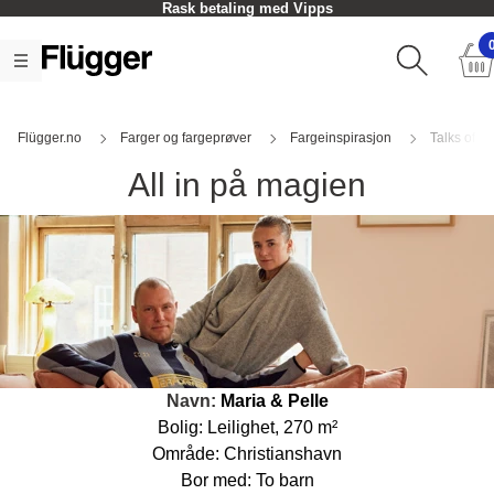
Hent i butikk - Som oftest innen en time
Flügger.no
Farger og fargeprøver
Fargeinspirasjon
Talks of C
All in på magien
Navn:
Maria & Pelle
Bolig: Leilighet, 270 m²
Område: Christianshavn
Bor med: To barn