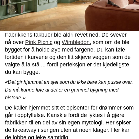
Fabrikkens takbuer ble aldri revet ned. De svever
nå over
Pink Picnic
og
Wimbledon
, som om de ble
bygget for å holde øye med fargene. Du kan føle
fortiden i kurvene og den litt skjeve veggen som de
valgte å la stå ... fordi perfeksjon er det kjedeligste
du kan bygge.
«Det gir hjemmet en sjel som du ikke bare kan pusse over.
Du må kunne føle at det er en gammel bygning med
.»
historie
De kaller hjemmet sitt et episenter for drømmer som
går i oppfyllelse. Kanskje fordi de lyktes i å gjøre
fabrikken til en del av sin egen mytologi. Her spiser
de takeaway i sengen uten at noen klager. Her kan
de jobbe og leke samtidig.