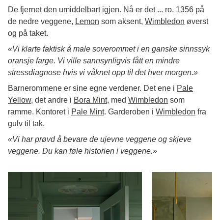
De fjernet den umiddelbart igjen. Nå er det ... ro.
1356
på
de nedre veggene,
Lemon
som aksent,
Wimbledon
øverst
og på taket.
«Vi klarte faktisk å male soverommet i en ganske sinnssyk
oransje farge. Vi ville sannsynligvis fått en mindre
stressdiagnose hvis vi våknet opp til det hver morgen.»
Barnerommene er sine egne verdener. Det ene i
Pale
Yellow
, det andre i
Bora Mint
, med
Wimbledon
som
ramme. Kontoret i
Pale Mint
. Garderoben i
Wimbledon
fra
gulv til tak.
«Vi har prøvd å bevare de ujevne veggene og skjeve
veggene. Du kan føle historien i veggene.»