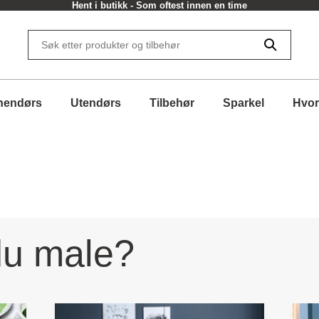
Hent i butikk - Som oftest innen en time
nendørs
Utendørs
Tilbehør
Sparkel
Hvor
du male?