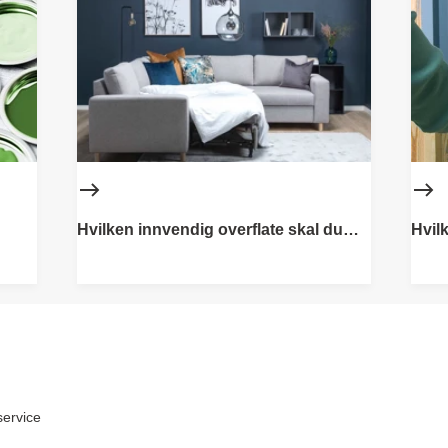
Hvilken innvendig overflate skal du
Hvil
male?
male
ervice