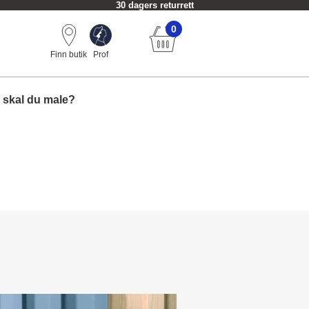
30 dagers returrett
0
Finn butik
Prof
 skal du male?