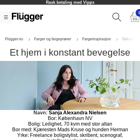
Hent i butikk - Som oftest innen en time
Flügger.no
Farger og fargeprøver
Fargeinspirasjon
Talks of C
Et hjem i konstant bevegelse
Navn:
Sanja Alexandra Nielsen
Bor: København NV
Bolig: Leilighet, 70 kvm med stor altan
Bor med: Kjæresten Mads Kruse og hunden Herman
Yrke: Freelance boligstylist, skribent, scenograf,