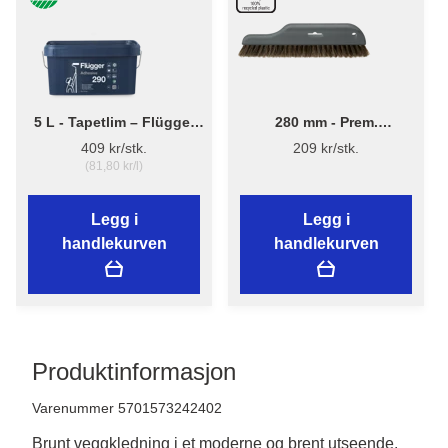
5 L - Tapetlim – Flügger
280 mm - Prem.
Adhesive 290
Tapetbørste 3540 - Plast
409 kr/stk.
209 kr/stk.
(81,80 kr/l)
Legg i
Legg i
handlekurven
handlekurven
Produktinformasjon
Varenummer 5701573242402
Brunt veggkledning i et moderne og brent utseende.