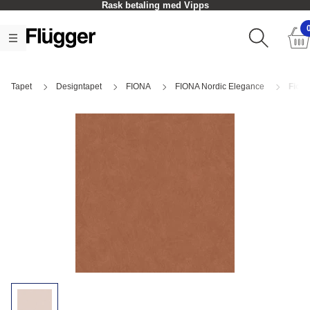
Rask betaling med Vipps
Tapet
Designtapet
FIONA
FIONA Nordic Elegance
Fion