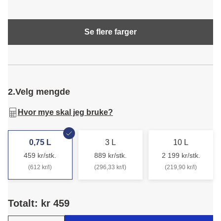
Se flere farger
2.
Velg mengde
Hvor mye skal jeg bruke?
0,75 L
3 L
10 L
459 kr/stk.
889 kr/stk.
2 199 kr/stk.
(612 kr/l)
(296,33 kr/l)
(219,90 kr/l)
Totalt: kr 459