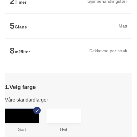
2
Gjenbehandlingstørr
Timer
5
Matt
Glans
8
Dekkevne per strøk
m2/liter
1.
Velg farge
Våre standardfarger
Sort
Hvit