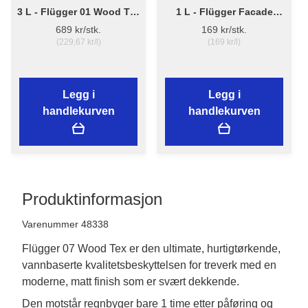
3 L - Flügger 01 Wood Tex
1 L - Flügger Facade
- Grunnolje
Clean - Fasaderens
689 kr/stk.
169 kr/stk.
(229,67 kr/l)
(169 kr/l)
Legg i
Legg i
handlekurven
handlekurven
Produktinformasjon
Varenummer 48338
Flügger 07 Wood Tex er den ultimate, hurtigtørkende,
vannbaserte kvalitetsbeskyttelsen for treverk med en
moderne, matt finish som er svært dekkende.
Den motstår regnbyger bare 1 time etter påføring og 