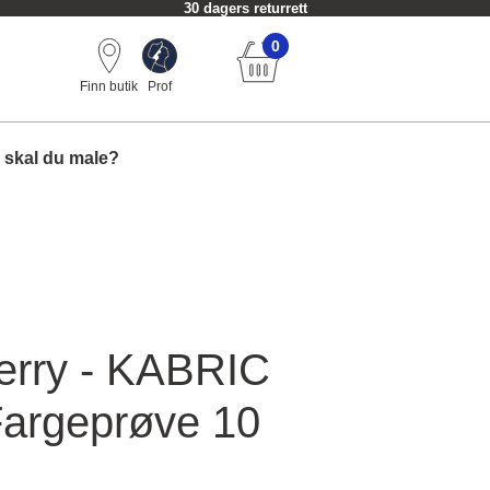
30 dagers returrett
0
Finn butik
Prof
 skal du male?
erry - KABRIC
 Fargeprøve 10