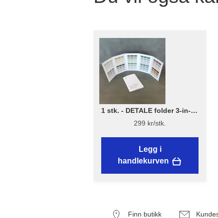
1 stk. - DETALE folder 3-in-1 -
KABRIC, KC14, Matt Paint
299 kr/stk.
Legg i
handlekurven
Finn butikk
Kundes