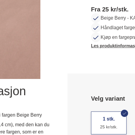
Fra 25 kr/stk.
Beige Berry - 
Håndlaget farg
Kjøp en fargepr
Les produktinformas
asjon
Velg variant
fargen Beige Berry
1 stk.
 14 cm), med den kan du 
25 kr/stk.
ere fargen, som er en 