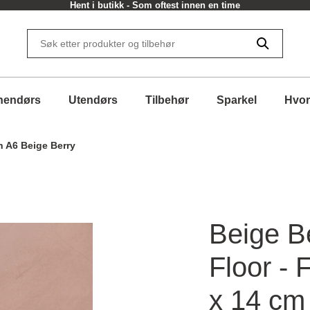
Hent i butikk - Som oftest innen en time
nendørs
Utendørs
Tilbehør
Sparkel
Hvor
 A6 Beige Berry
Beige B
Floor -
x 14 cm