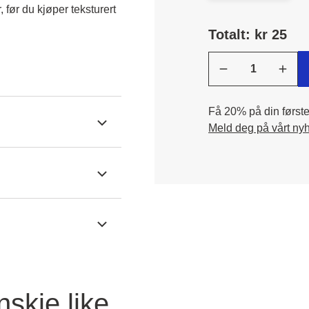
ør du kjøper teksturert 
Totalt: kr 25
Få 20% på din første 
Meld deg på vårt ny
nskje like