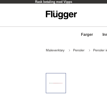
Rask betaling med Vipps
Farger
In
Maleverktøy
Pensler
Pensler 