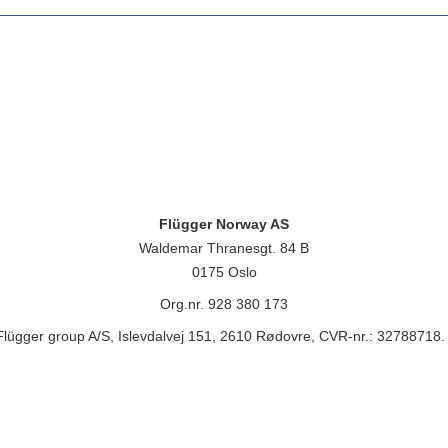
Flügger Norway AS
Waldemar Thranesgt. 84 B
0175 Oslo
Org.nr. 928 380 173
lügger group A/S, Islevdalvej 151, 2610 Rødovre, CVR-nr.: 32788718. 