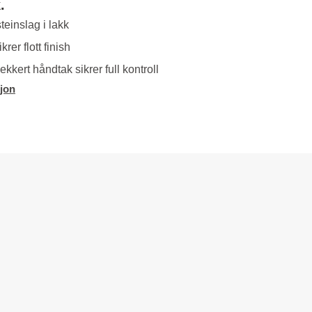
.
einslag i lakk
rer flott finish
ekkert håndtak sikrer full kontroll
jon