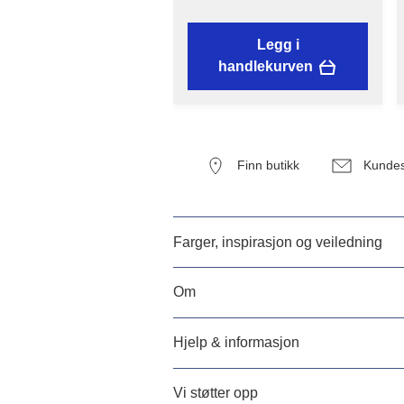
Legg i
handlekurven
Finn butikk
Kundes
Farger, inspirasjon og veiledning
Om
Hjelp & informasjon
Vi støtter opp