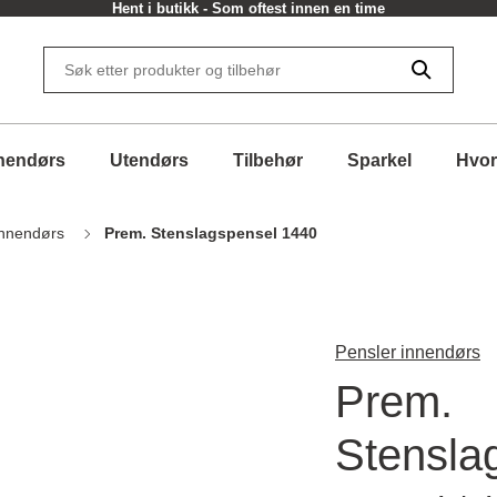
Hent i butikk - Som oftest innen en time
nendørs
Utendørs
Tilbehør
Sparkel
Hvor
innendørs
Prem. Stenslagspensel 1440
Pensler innendørs
Prem.
Stensla