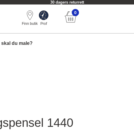
30 dagers returrett
0
Finn butik
Prof
 skal du male?
gspensel 1440