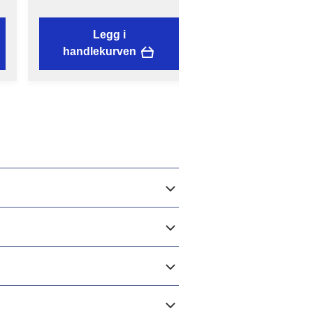
Legg i
handlekurven