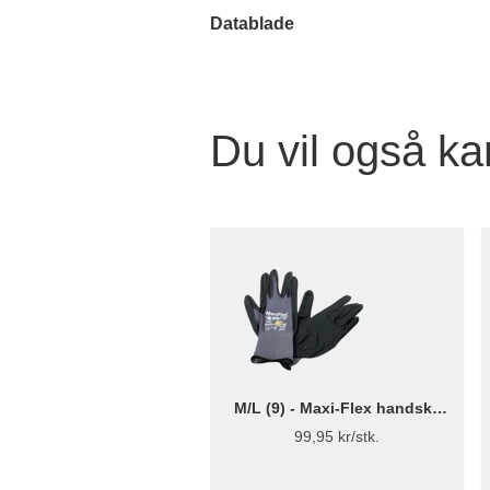
Datablade
Du vil også ka
M/L (9) - Maxi-Flex handske
model 42-874
99,95 kr/stk.