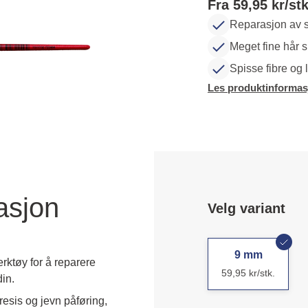
Fra 59,95 kr/stk
Reparasjon av st
Meget fine hår sik
Spisse fibre og l
Les produktinformas
asjon
Velg variant
9 mm
erktøy for å reparere
59,95 kr/stk.
din.
esis og jevn påføring, 