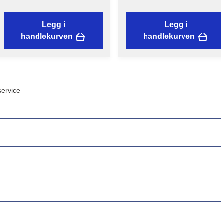
Legg i
Legg i
handlekurven
handlekurven
ervice