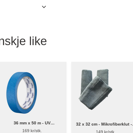
nskje like
36 mm x 50 m - UV
32 x 32 cm - Mikrofiberklut -
maskeringstejp - Flügger
stk
169 kr/stk.
149 kr/stk.