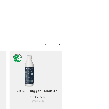
0,5 L - Flügger Fluren 37 -
Grunnrengjøring
149 kr/stk.
 3
(298 kr/l)