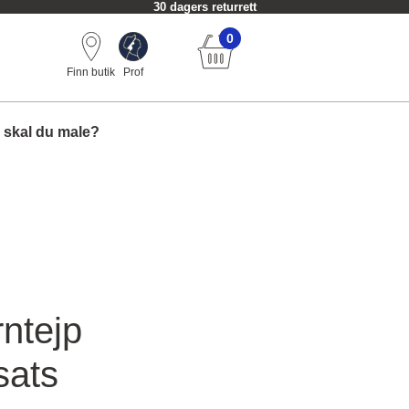
30 dagers returrett
0
Finn butik
Prof
 skal du male?
ntejp
sats