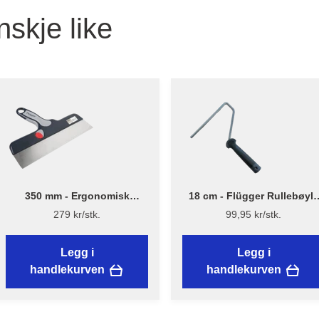
nskje like
350 mm - Ergonomisk
18 cm - Flügger Rullebøyle
Bredsparkel - Flügger
kort - NYTT DESIGN
279 kr/stk.
99,95 kr/stk.
Legg i
Legg i
handlekurven
handlekurven