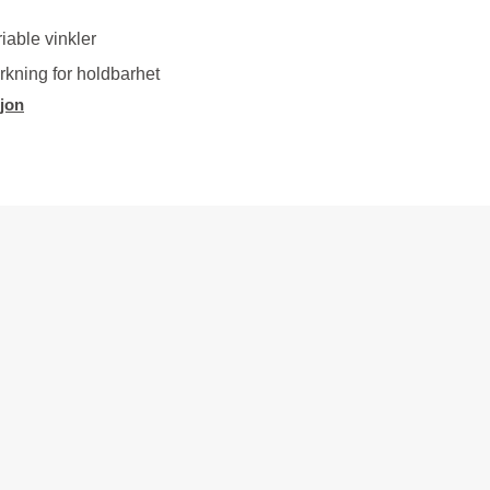
riable vinkler
erkning for holdbarhet
jon