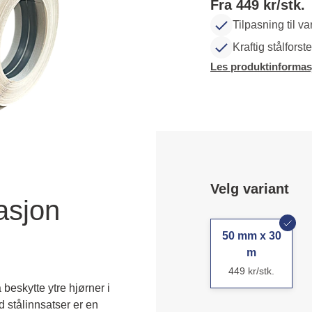
Fra 449 kr/stk.
Tilpasning til va
Kraftig stålforst
Les produktinformas
Velg variant
asjon
50 mm x 30
m
449 kr/stk.
eskytte ytre hjørner i 
 stålinnsatser er en 