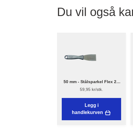
Du vil også ka
50 mm - Stålsparkel Flex 2K
håndtak
59,95 kr/stk.
Legg i
handlekurven