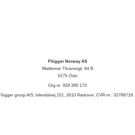
Flügger Norway AS
Waldemar Thranesgt. 84 B
0175 Oslo
Org.nr. 928 380 173
lügger group A/S, Islevdalvej 151, 2610 Rødovre, CVR-nr.: 32788718. 