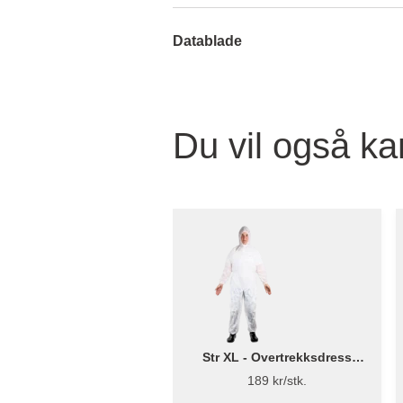
Datablade
Du vil også ka
Str XL - Overtrekksdress
Engangs - Bluestar
189 kr/stk.