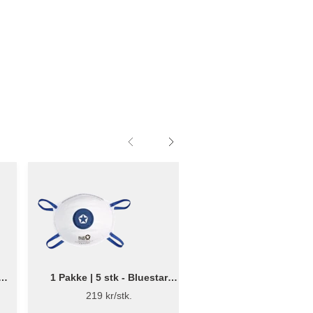
er
1 Pakke | 5 stk - Bluestar
450 mm - Ergono
Støvmaske med ventil - 5 stk.
Bredsparkel - Fl
219 kr/stk.
319 kr/stk.