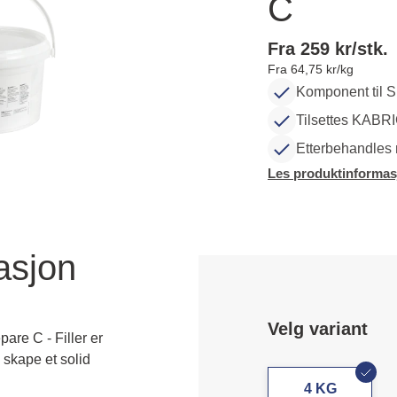
C
Fra 259 kr/stk.
Fra 64,75 kr/kg
Komponent til 
Tilsettes KABR
Etterbehandles 
Les produktinformas
asjon
Velg variant
e C - Filler er
skape et solid
4 KG