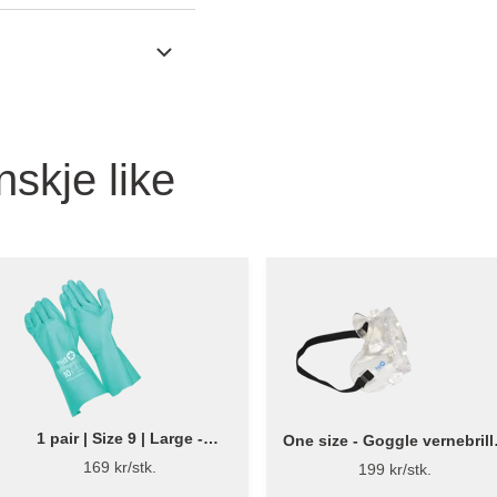
nskje like
1 pair | Size 9 | Large -
One size - Goggle vernebrill
Nitrilhandske Kemi - Bluestar
- Bluestar
169 kr/stk.
199 kr/stk.