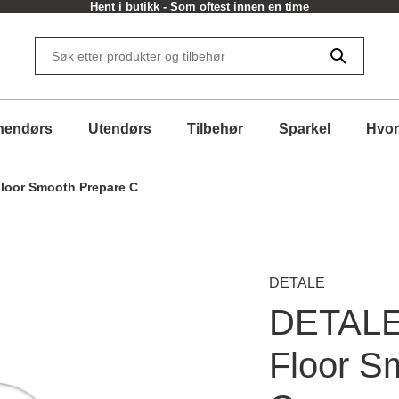
Hent i butikk - Som oftest innen en time
nendørs
Utendørs
Tilbehør
Sparkel
Hvor
loor Smooth Prepare C
DETALE
DETALE
Floor S