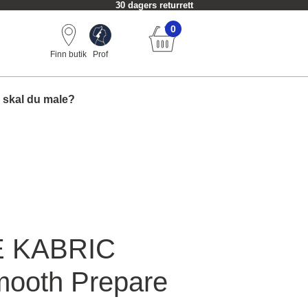
30 dagers returrett
0
Finn butik
Prof
 skal du male?
 KABRIC
mooth Prepare