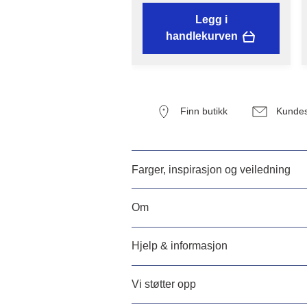
Legg i
handlekurven
Finn butikk
Kundes
Farger, inspirasjon og veiledning
Om
Hjelp & informasjon
Vi støtter opp