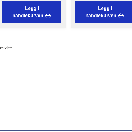
Legg i
Legg i
handlekurven
handlekurven
ervice