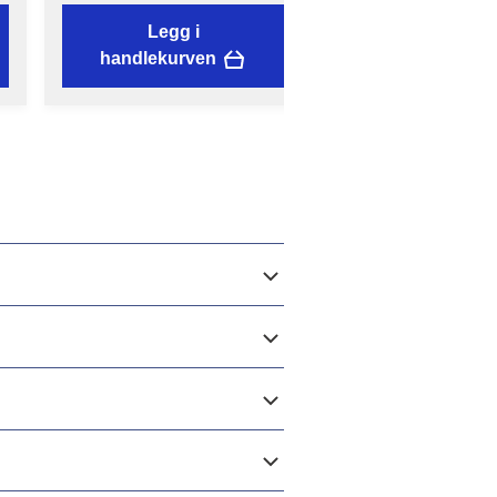
Legg i
Legg i
handlekurven
handlekurven