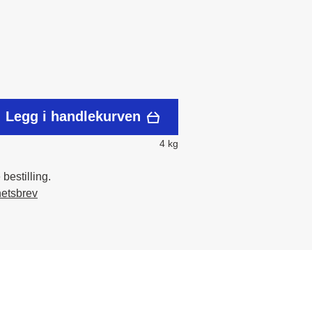
Legg i handlekurven
4 kg
bestilling.
hetsbrev