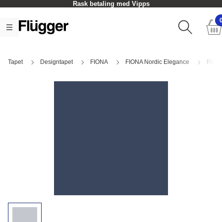
Rask betaling med Vipps
Tapet
Designtapet
FIONA
FIONA Nordic Elegance
Fiona