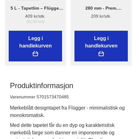
5 L - Tapetlim – Flügger
280 mm - Prem.
Adhesive 290
Tapetbørste 3540 - Plast
409 kr/stk.
209 kr/stk.
(81,80 kr/l)
Legg i
Legg i
handlekurven
handlekurven
Produktinformasjon
Varenummer 5701573470485
Mørkeblått designtapet fra Flügger - minimalistisk og
monokromatisk.
Med dette tapetet får du en dyp og karakteristisk 
mørkeblå farge som danner en imponerende og 