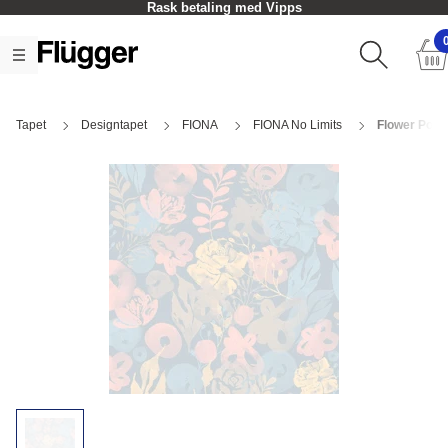
Rask betaling med Vipps
Tapet
Designtapet
FIONA
FIONA No Limits
Flower Powe