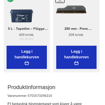
5 L - Tapetlim – Flügger
280 mm - Prem.
Adhesive 290
Tapetbørste 3540 - Plast
409 kr/stk.
209 kr/stk.
(81,80 kr/l)
Legg i
Legg i
handlekurven
handlekurven
Produktinformasjon
Varenummer 5701573294210
Et fantastisk blomstertapet som klarer å være