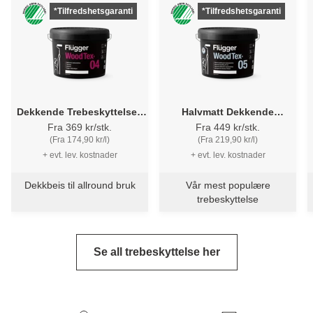
*Tilfredshetsgaranti
*Tilfredshetsgaranti
Dekkende Trebeskyttelse -
Halvmatt Dekkende
Flügger 04 Wood Tex
Trebeskyttelse - Flügger 05
Fra 369 kr/stk.
Fra 449 kr/stk.
Wood Tex
(Fra 174,90 kr/l)
(Fra 219,90 kr/l)
+ evt. lev. kostnader
+ evt. lev. kostnader
Dekkbeis til allround bruk
Vår mest populære
trebeskyttelse
Se all trebeskyttelse her