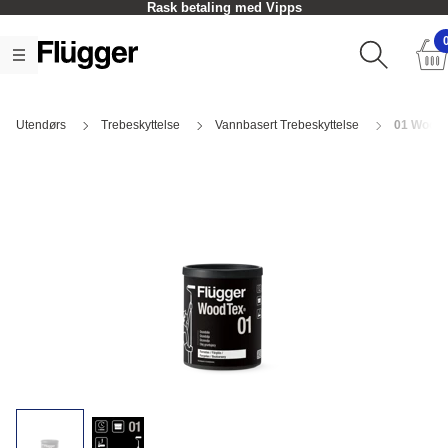
Rask betaling med Vipps
Utendørs
Trebeskyttelse
Vannbasert Trebeskyttelse
01 Wood 