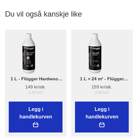
Du vil også kanskje like
1 L - Flügger Hardwood
1 L = 24 m² - Flügger
Cleaner - Teak/Trerens
Facade Anti-green
149 kr/stk.
159 kr/stk.
(149 kr/l)
(159 kr/l)
Legg i
Legg i
handlekurven
handlekurven