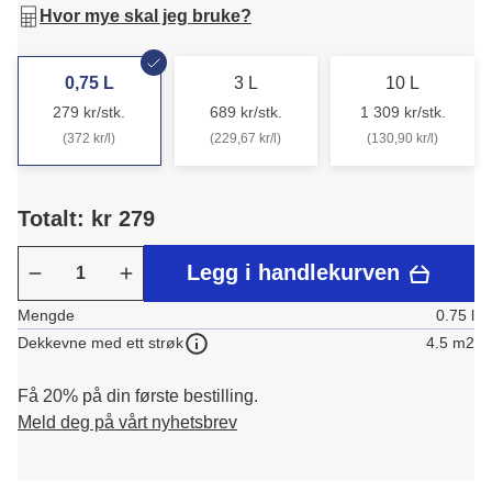
Hvor mye skal jeg bruke?
0,75 L
3 L
10 L
279 kr/stk.
689 kr/stk.
1 309 kr/stk.
(372 kr/l)
(229,67 kr/l)
(130,90 kr/l)
Totalt: kr 279
Legg i handlekurven
Mengde
0.75 l
4.5 m2
Dekkevne med ett strøk
Få 20% på din første bestilling.
Meld deg på vårt nyhetsbrev