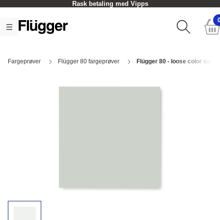
Rask betaling med Vipps
Fargeprøver
Flügger 80 fargeprøver
Flügger 80 - loose color samp