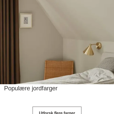
Populære jordfarger
Utforsk flere farger