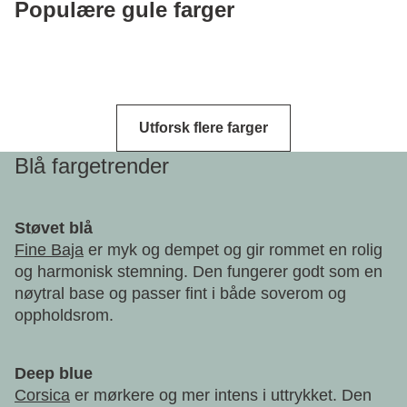
Populære gule farger
Utforsk flere farger
Blå fargetrender
Støvet blå
Fine Baja
er myk og dempet og gir rommet en rolig
og harmonisk stemning. Den fungerer godt som en
nøytral base og passer fint i både soverom og
oppholdsrom.
Deep blue
Corsica
er mørkere og mer intens i uttrykket. Den