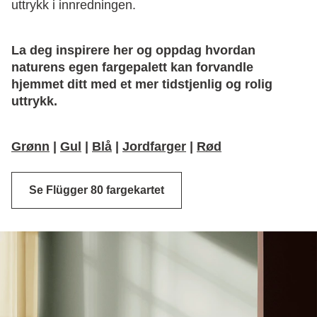
uttrykk i innredningen.
La deg inspirere her og oppdag hvordan
naturens egen fargepalett kan forvandle
hjemmet ditt med et mer tidstjenlig og rolig
uttrykk.
Grønn
|
Gul
|
Blå
|
Jordfarger
|
Rød
Se Flügger 80 fargekartet