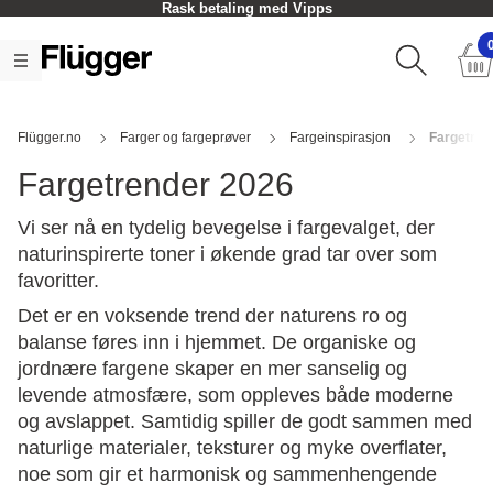
d Vipps
Hent i butikk - Som oftes
Flügger.no
Farger og fargeprøver
Fargeinspirasjon
Fargetren
Fargetrender 2026
Vi ser nå en tydelig bevegelse i fargevalget, der
naturinspirerte toner i økende grad tar over som
favoritter.
Det er en voksende trend der naturens ro og
balanse føres inn i hjemmet. De organiske og
jordnære fargene skaper en mer sanselig og
levende atmosfære, som oppleves både moderne
og avslappet. Samtidig spiller de godt sammen med
naturlige materialer, teksturer og myke overflater,
noe som gir et harmonisk og sammenhengende