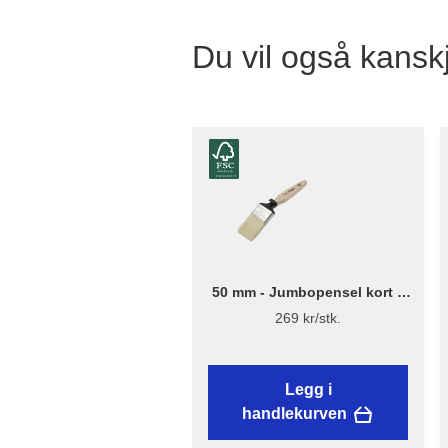
Du vil også kanskj
50 mm - Jumbopensel kort –
Flügger Excellence
269 kr/stk.
Legg i
handlekurven