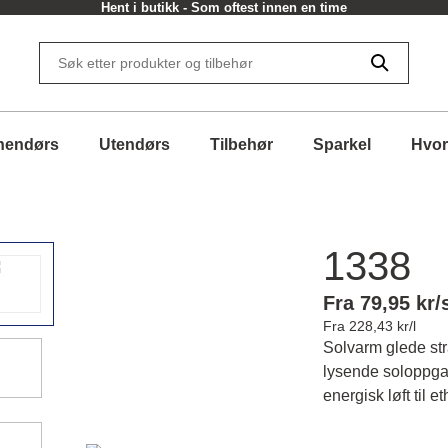
Hent i butikk - Som oftest innen en time
nendørs
Utendørs
Tilbehør
Sparkel
Hvor
1338
Fra 79,95 kr/
Fra 228,43 kr/l
Solvarm glede str
lysende soloppga
energisk løft til e