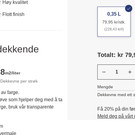
Høy kvalitet
0,35 L
Flott finish
79,95 kr/stk.
(228,43 kr/l)
ldekkende
Totalt: kr 79,
8
m2/liter
Dekkevne per strøk
Mengde
 av farge.
Dekkevne med ett s
røve som hjelper deg med å ta 
rge, bruk vår transparente 
Få 20% på din førs
Meld deg på vårt
em
overmale