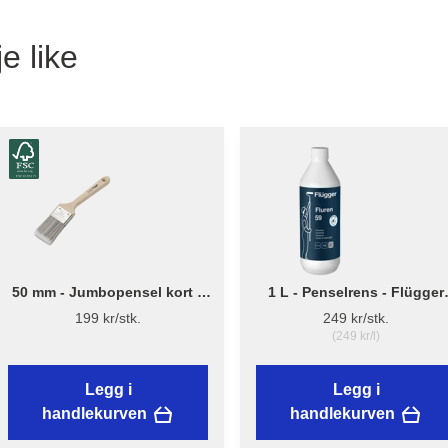
e like
50 mm - Jumbopensel kort –
1 L - Penselrens - Flügger
Flügger Pro Series
Fluren 59
199 kr/stk.
249 kr/stk.
(249 kr/l)
Legg i
Legg i
handlekurven
handlekurven