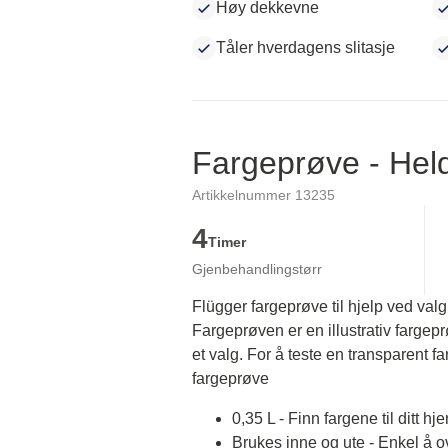
Høy dekkevne
Tåler hverdagens slitasje
Fargeprøve - He
Artikkelnummer 13235
4
Timer
Gjenbehandlingstørr
Flügger fargeprøve til hjelp ved valg
Fargeprøven er en illustrativ fargep
et valg. For å teste en transparent fa
fargeprøve
0,35 L - Finn fargene til ditt hj
Brukes inne og ute - Enkel å 