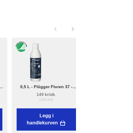
0,5 L - Flügger Fluren 37 -
Liten - B: 10cm x D:
Grunnrengjøring
12cm - Børsteholder
149 kr/stk.
38,89 kr/stk.
(298 kr/l)
Legg i
Legg i
handlekurven
handlekurven