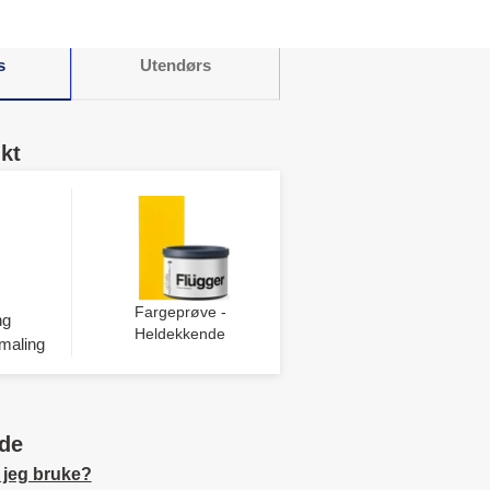
s
Utendørs
kt
Fargeprøve -
ng
Heldekkende
maling
de
 jeg bruke?