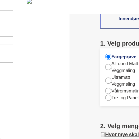
Innendør
1. Velg produ
Fargeprøve
Allround Matt
Veggmaling
Ultramatt
Veggmaling
Våtromsmali
Tre- og Panel
2. Velg meng
Hvor mye skal