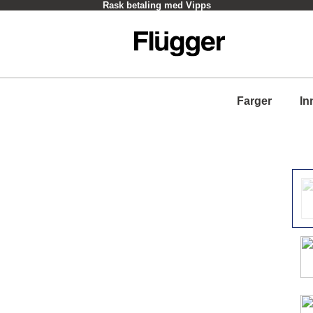
Rask betaling med Vipps
Farger
In