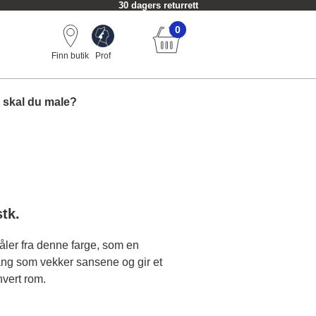
30 dagers returrett
0
Finn butik
Prof
 skal du male?
stk.
åler fra denne farge, som en
ng som vekker sansene og gir et
thvert rom.