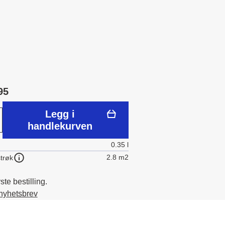
95
Legg i
handlekurven
0.35 l
2.8 m2
trøk
te bestilling.
 nyhetsbrev