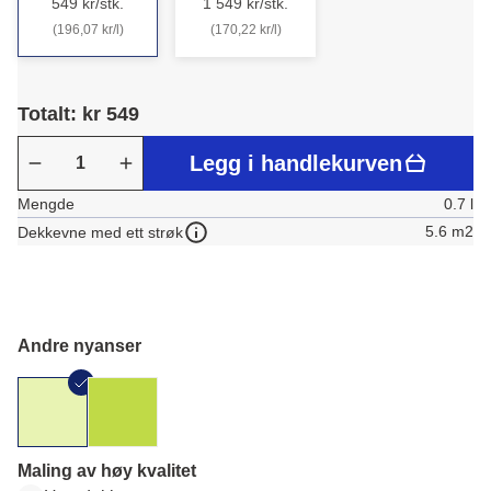
549 kr/stk.
1 549 kr/stk.
(196,07 kr/l)
(170,22 kr/l)
Totalt: kr 549
Legg i handlekurven
Mengde
0.7 l
5.6 m2
Dekkevne med ett strøk
Andre nyanser
Maling av høy kvalitet