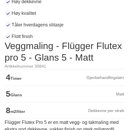
Høy dekkevne
Høy kvalitet
Tåler hverdagens slitasje
Flott finish
Veggmaling - Flügger Flutex
pro 5 - Glans 5 - Matt
Artikkelnummer 30841
4
Gjenbehandlingstørr
Timer
5
Matt
Glans
8
Dekkevne per strøk
m2/liter
Flügger Flutex Pro 5 er en matt vegg- og takmaling med
ekstra god dekkevne, vakker finish og sterk miljøprofil.