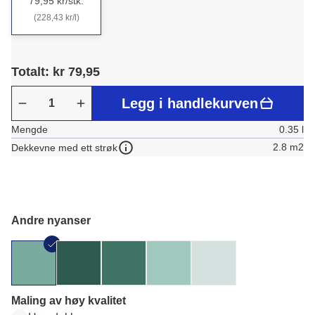
79,95 kr/stk.
(228,43 kr/l)
Totalt: kr 79,95
Legg i handlekurven
Mengde
0.35 l
2.8 m2
Dekkevne med ett strøk
Andre nyanser
Maling av høy kvalitet