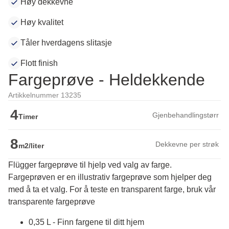
Høy dekkevne
Høy kvalitet
Tåler hverdagens slitasje
Flott finish
Fargeprøve - Heldekkende
Artikkelnummer 13235
4
Gjenbehandlingstørr
Timer
8
Dekkevne per strøk
m2/liter
Flügger fargeprøve til hjelp ved valg av farge.
Fargeprøven er en illustrativ fargeprøve som hjelper deg 
med å ta et valg. For å teste en transparent farge, bruk vår 
transparente fargeprøve
0,35 L - Finn fargene til ditt hjem