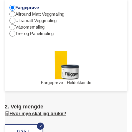
Fargeprøve
Allround Matt Veggmaling
Ultramatt Veggmaling
Våtromsmaling
Tre- og Panelmaling
Fargeprøve - Heldekkende
2. Velg mengde
Hvor mye skal jeg bruke?
0,35 L