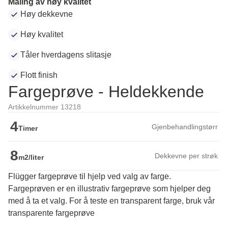
Maling av høy kvalitet
Høy dekkevne
Høy kvalitet
Tåler hverdagens slitasje
Flott finish
Fargeprøve - Heldekkende
Artikkelnummer 13218
4
Gjenbehandlingstørr
Timer
8
Dekkevne per strøk
m2/liter
Flügger fargeprøve til hjelp ved valg av farge.
Fargeprøven er en illustrativ fargeprøve som hjelper deg 
med å ta et valg. For å teste en transparent farge, bruk vår 
transparente fargeprøve