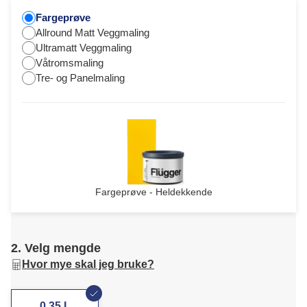
Fargeprøve
Allround Matt Veggmaling
Ultramatt Veggmaling
Våtromsmaling
Tre- og Panelmaling
Fargeprøve - Heldekkende
2. Velg mengde
Hvor mye skal jeg bruke?
0,35 L