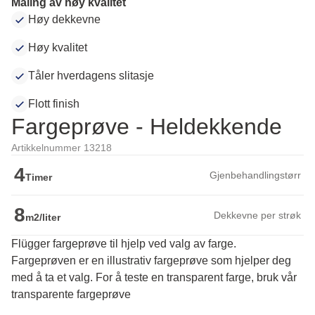
Maling av høy kvalitet
Høy dekkevne
Høy kvalitet
Tåler hverdagens slitasje
Flott finish
Fargeprøve - Heldekkende
Artikkelnummer 13218
4
Gjenbehandlingstørr
Timer
8
Dekkevne per strøk
m2/liter
Flügger fargeprøve til hjelp ved valg av farge.
Fargeprøven er en illustrativ fargeprøve som hjelper deg 
med å ta et valg. For å teste en transparent farge, bruk vår 
transparente fargeprøve