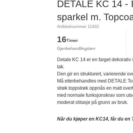
DETALE KC 14 - I
sparkel m. Topcoa
Artikkelnummer 11401
16
Timer
Gjenbehandlingstørr
Detale KC 14 er en farget dekorativ
tak.
Den gir en strukturert, varierende ove
Må etterbehandles med DETALE Topc
strøk toppstrøk oppnås en matt overf
med normale funksjonskrav som utset
moderat slitasje på grunn av bruk.
Når du kjøper en KC14, får du en 