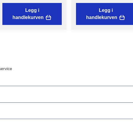
Legg i
Legg i
handlekurven
handlekurven
ervice