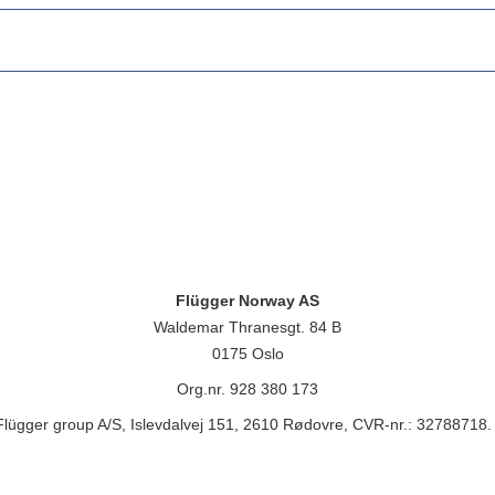
Flügger Norway AS
Waldemar Thranesgt. 84 B
0175 Oslo
Org.nr. 928 380 173
lügger group A/S, Islevdalvej 151, 2610 Rødovre, CVR-nr.: 32788718. 