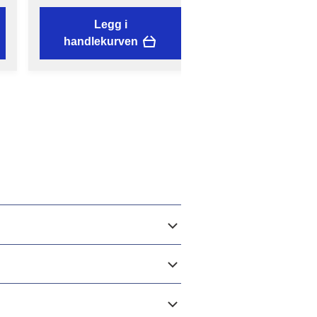
Legg i
Legg i
handlekurven
handlekurven