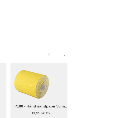
P100 - Hånd sandpapir 93 mm
90 x 170 mm - P
x 5 m
Håndsliper
99,95 kr/stk.
89,95 kr/stk.