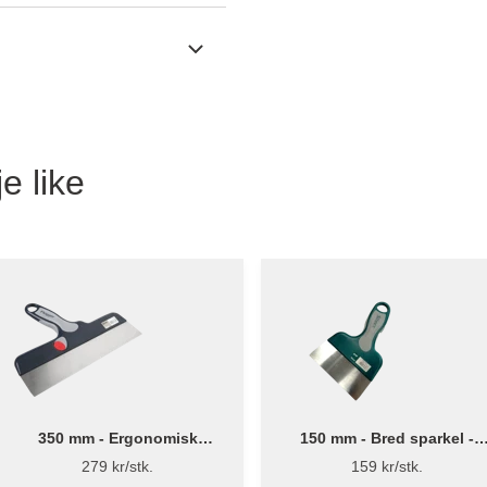
e like
350 mm - Ergonomisk
150 mm - Bred sparkel -
Bredsparkel - Flügger
Stiwex
279 kr/stk.
159 kr/stk.