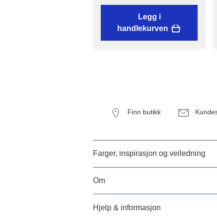
Legg i
handlekurven
Finn butikk
Kundes
Farger, inspirasjon og veiledning
Om
Hjelp & informasjon