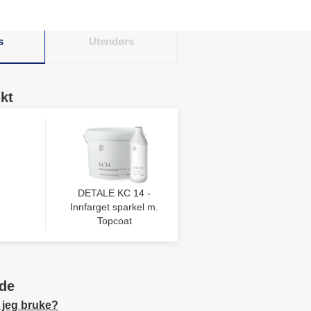
s
Utendørs
kt
DETALE KC 14 -
Innfarget sparkel m.
Topcoat
de
 jeg bruke?