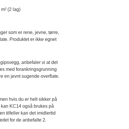
 m² (2 lag)
r som er rene, jevne, tørre, 
te. Produktet er ikke egnet 
ipsvegg, anbefaler vi at det 
es med forankringsgrunning 
re en jevnt sugende overflate.
men hvis du er helt sikker på 
en, kan KC14 også brukes på 
 tilfeller kan det imidlertid 
edet for de anbefalte 2.