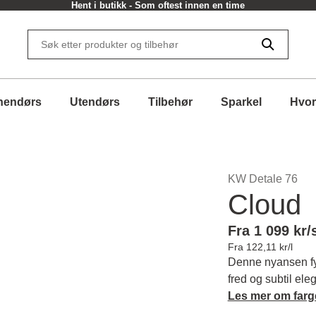
Hent i butikk - Som oftest innen en time
nendørs
Utendørs
Tilbehør
Sparkel
Hvor
KW Detale 76
Cloud
Fra 1 099 kr/
Fra 122,11 kr/l
Denne nyansen fy
fred og subtil el
bris.
Les mer om farg