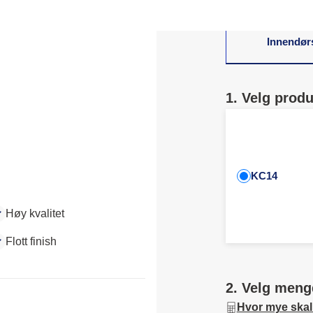
Innendør
1. Velg produ
KC14
Høy kvalitet
Flott finish
2. Velg meng
Hvor mye skal