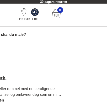
30 dagers returrett
0
Finn butik
Prof
 skal du male?
stk.
ller rommet med en beroligende
eganse, og omfavner deg som en mild
en