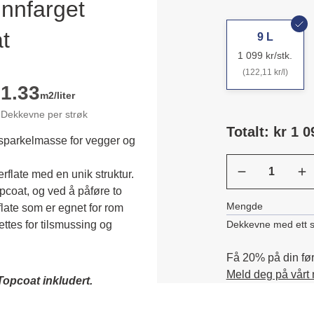
nnfarget
t
9 L
1 099 kr/stk.
(122,11 kr/l)
1.33
m2/liter
Dekkevne per strøk
Totalt: kr 1 0
 sparkelmasse for vegger og
rflate med en unik struktur. 
oat, og ved å påføre to 
Mengde
late som er egnet for rom 
Dekkevne med ett s
tes for tilsmussing og 
Få 20% på din førs
Meld deg på vårt
Topcoat inkludert.