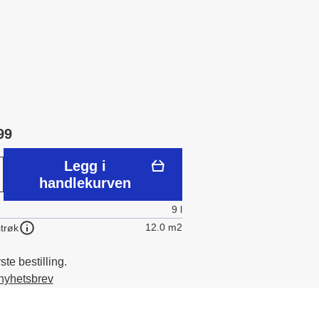
99
Legg i
handlekurven
9 l
12.0 m2
trøk
te bestilling.
 nyhetsbrev