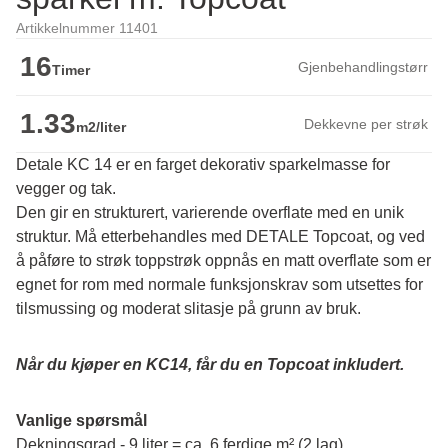
Artikkelnummer 11401
16
Gjenbehandlingstørr
Timer
1.33
Dekkevne per strøk
m2/liter
Detale KC 14 er en farget dekorativ sparkelmasse for
vegger og tak.
Den gir en strukturert, varierende overflate med en unik 
struktur. Må etterbehandles med DETALE Topcoat, og ved 
å påføre to strøk toppstrøk oppnås en matt overflate som er 
egnet for rom med normale funksjonskrav som utsettes for 
tilsmussing og moderat slitasje på grunn av bruk.
Når du kjøper en KC14, får du en Topcoat inkludert.
Vanlige spørsmål
Dekningsgrad - 9 liter = ca. 6 ferdige m² (2 lag)