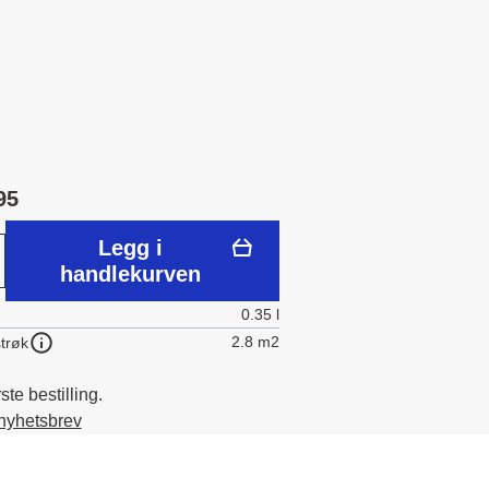
95
Legg i
handlekurven
0.35 l
2.8 m2
trøk
te bestilling.
 nyhetsbrev