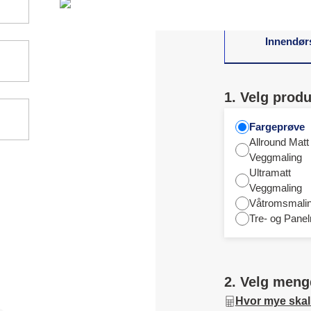
Innendør
1. Velg produ
Fargeprøve
Allround Matt
Veggmaling
Ultramatt
Veggmaling
Våtromsmali
Tre- og Panel
2. Velg meng
Hvor mye skal