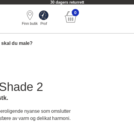
30 dagers returrett
0
Finn butik
Prof
 skal du male?
Shade 2
stk.
 beroligende nyanse som omslutter
fære av varm og delikat harmoni.