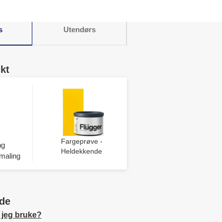
s
Utendørs
kt
Fargeprøve -
ng
Heldekkende
maling
de
 jeg bruke?