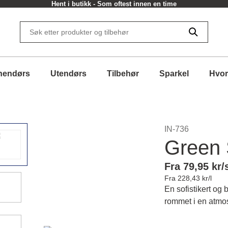
Hent i butikk - Som oftest innen en time
nendørs
Utendørs
Tilbehør
Sparkel
Hvor
IN-736
Green 
Fra 79,95 kr/
Fra 228,43 kr/l
En sofistikert og
rommet i en atmos