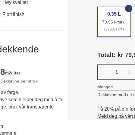
Høy kvalitet
0,35 L
Flott finish
79,95 kr/stk.
(228,43 kr/l)
ldekkende
Totalt: kr 79,
8
m2/liter
Dekkevne per strøk
Mengde
 av farge.
Dekkevne med ett s
røve som hjelper deg med å ta 
rge, bruk vår transparente 
Få 20% på din førs
Meld deg på vårt
em
overmale