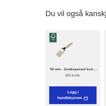
Du vil også kanskj
50 mm - Jumbopensel kort –
Flügger Excellence
269 kr/stk.
Legg i
handlekurven