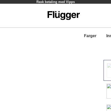
Rask betaling med Vipps
Farger
In