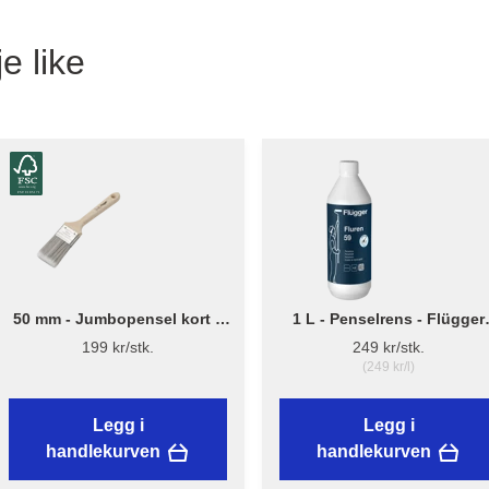
e like
50 mm - Jumbopensel kort –
1 L - Penselrens - Flügger
Flügger Pro Series
Fluren 59
199 kr/stk.
249 kr/stk.
(249 kr/l)
Legg i
Legg i
handlekurven
handlekurven