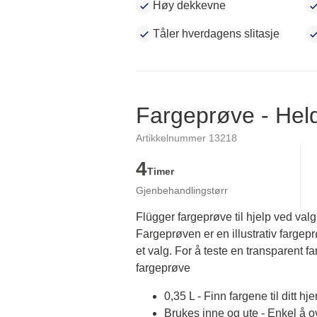
Høy dekkevne
Tåler hverdagens slitasje
Fargeprøve - He
Artikkelnummer 13218
4
Timer
Gjenbehandlingstørr
Flügger fargeprøve til hjelp ved valg
Fargeprøven er en illustrativ fargep
et valg. For å teste en transparent fa
fargeprøve
0,35 L - Finn fargene til ditt hj
Brukes inne og ute - Enkel å 