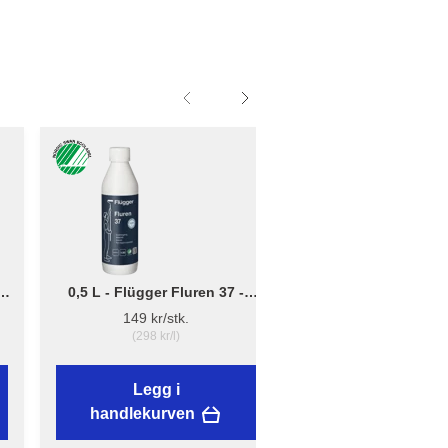
0,5 L - Flügger Fluren 37 -
Liten - B: 10cm x D:
Grunnrengjøring
12cm - Børsteholder
149 kr/stk.
38,89 kr/stk.
(298 kr/l)
Legg i
Legg i
handlekurven
handlekurven