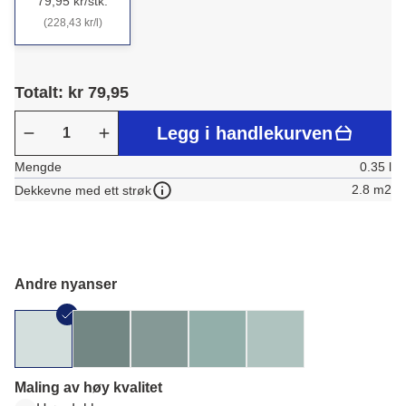
79,95 kr/stk.
(228,43 kr/l)
Totalt: kr 79,95
Legg i handlekurven
Mengde
0.35 l
2.8 m2
Dekkevne med ett strøk
Andre nyanser
Maling av høy kvalitet