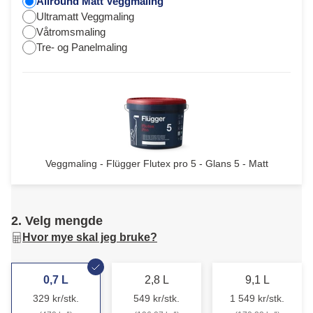
Allround Matt Veggmaling
Ultramatt Veggmaling
Våtromsmaling
Tre- og Panelmaling
Veggmaling - Flügger Flutex pro 5 - Glans 5 - Matt
2. Velg mengde
Hvor mye skal jeg bruke?
0,7 L
2,8 L
9,1 L
329 kr/stk.
549 kr/stk.
1 549 kr/stk.