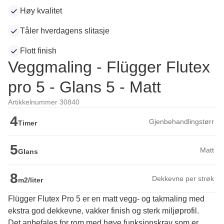
Høy kvalitet
Tåler hverdagens slitasje
Flott finish
Veggmaling - Flügger Flutex
pro 5 - Glans 5 - Matt
Artikkelnummer 30840
4
Gjenbehandlingstørr
Timer
5
Matt
Glans
8
Dekkevne per strøk
m2/liter
Flügger Flutex Pro 5 er en matt vegg- og takmaling med
ekstra god dekkevne, vakker finish og sterk miljøprofil.
Det anbefales for rom med høye funksjonskrav som er 