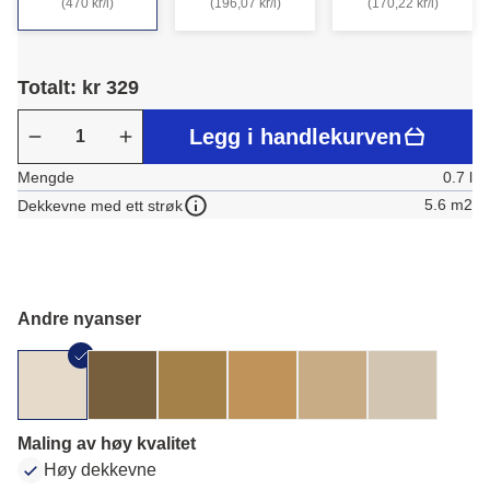
(470 kr/l)
(196,07 kr/l)
(170,22 kr/l)
Totalt: kr 329
Legg i handlekurven
Mengde
0.7 l
5.6 m2
Dekkevne med ett strøk
Andre nyanser
Maling av høy kvalitet
Høy dekkevne