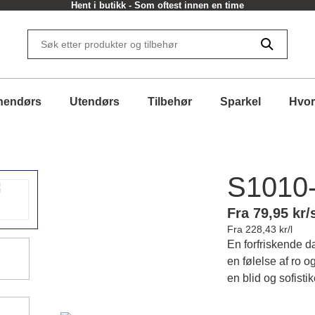
Hent i butikk - Som oftest innen en time
nendørs
Utendørs
Tilbehør
Sparkel
Hvor
S1010
Fra 79,95 kr/
Fra 228,43 kr/l
En forfriskende 
en følelse af ro 
en blid og sofisti