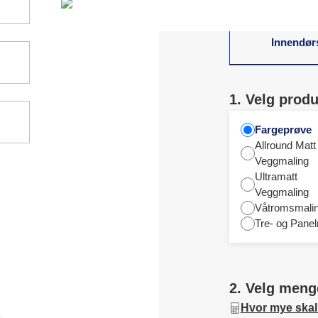
Innendør
1. Velg produ
Fargeprøve
Allround Matt
Veggmaling
Ultramatt
Veggmaling
Våtromsmali
Tre- og Panel
2. Velg meng
Hvor mye skal