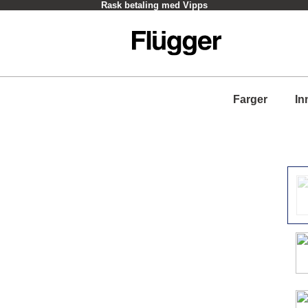
Rask betaling med Vipps
Farger
In