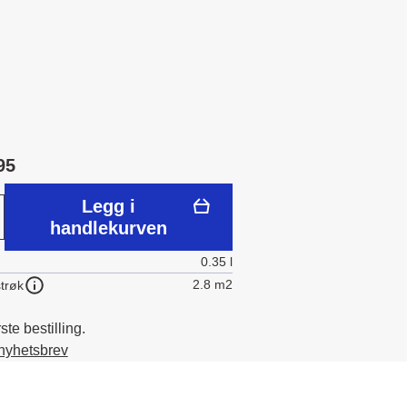
95
Legg i
handlekurven
0.35 l
2.8 m2
trøk
te bestilling.
 nyhetsbrev