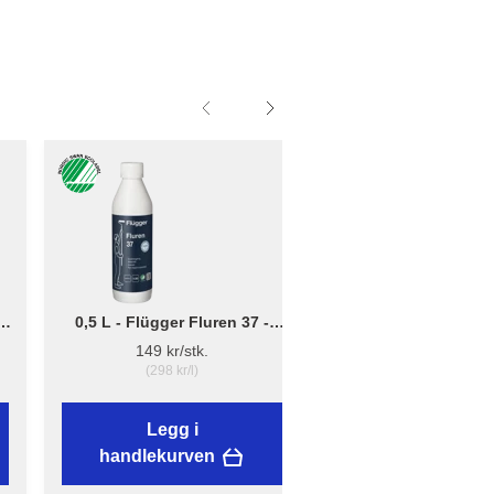
0,5 L - Flügger Fluren 37 -
Liten - B: 10cm x D:
Grunnrengjøring
12cm - Børsteholder
149 kr/stk.
38,89 kr/stk.
(298 kr/l)
Legg i
Legg i
handlekurven
handlekurven