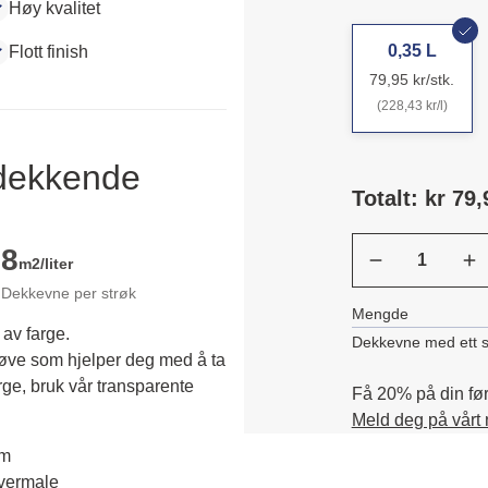
Høy kvalitet
0,35 L
Flott finish
79,95 kr/stk.
(228,43 kr/l)
ldekkende
Totalt: kr 79,
8
m2/liter
Dekkevne per strøk
Mengde
 av farge.
Dekkevne med ett s
røve som hjelper deg med å ta 
rge, bruk vår transparente 
Få 20% på din førs
Meld deg på vårt
em
overmale