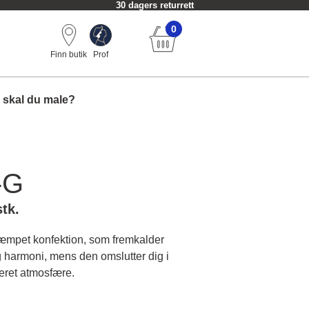
30 dagers returrett
0
Finn butik
Prof
 skal du male?
-G
stk.
dæmpet konfektion, som fremkalder
og harmoni, mens den omslutter dig i
keret atmosfære.