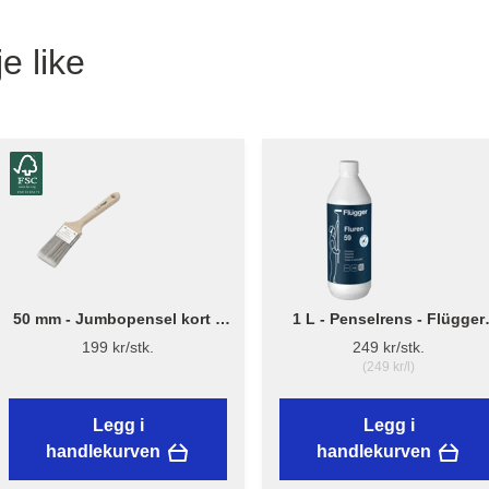
e like
50 mm - Jumbopensel kort –
1 L - Penselrens - Flügger
Flügger Pro Series
Fluren 59
199 kr/stk.
249 kr/stk.
(249 kr/l)
Legg i
Legg i
handlekurven
handlekurven