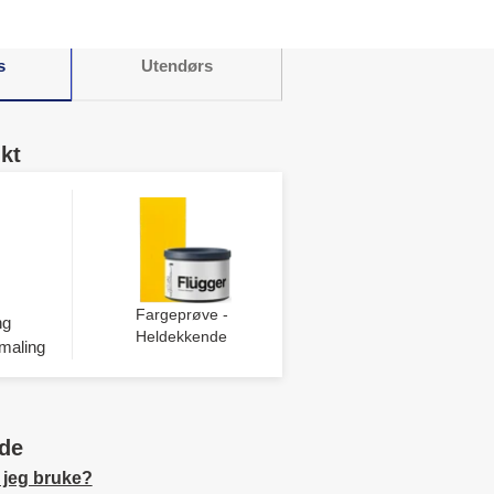
s
Utendørs
kt
Fargeprøve -
ng
Heldekkende
maling
de
 jeg bruke?