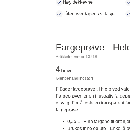
Høy dekkevne
Tåler hverdagens slitasje
Fargeprøve - He
Artikkelnummer 13218
4
Timer
Gjenbehandlingstørr
Flügger fargeprøve til hjelp ved valg
Fargeprøven er en illustrativ fargep
et valg. For å teste en transparent fa
fargeprøve
0,35 L - Finn fargene til ditt hj
Brukes inne og ute - Enkel å 