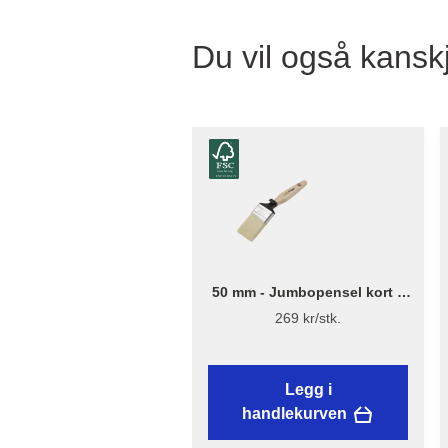
Du vil også kanskj
50 mm - Jumbopensel kort –
Flügger Excellence
269 kr/stk.
Legg i
handlekurven