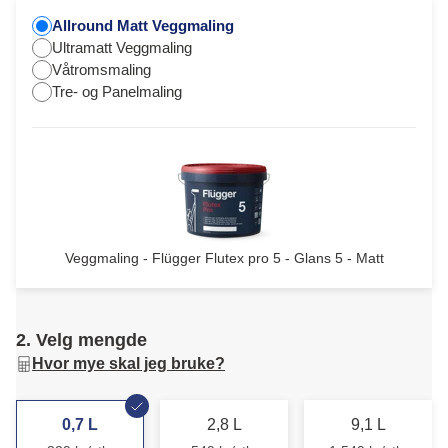
Allround Matt Veggmaling
Ultramatt Veggmaling
Våtromsmaling
Tre- og Panelmaling
Veggmaling - Flügger Flutex pro 5 - Glans 5 - Matt
2. Velg mengde
Hvor mye skal jeg bruke?
0,7 L
2,8 L
9,1 L