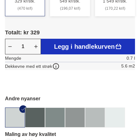
329 kr/stk.
549 kr/stk.
1 549 kr/stk.
(470 kr/l)
(196,07 kr/l)
(170,22 kr/l)
Totalt: kr 329
Legg i handlekurven
Mengde
0.7 l
5.6 m2
Dekkevne med ett strøk
Andre nyanser
Maling av høy kvalitet