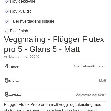
Høy dekkevne
Høy kvalitet
Tåler hverdagens slitasje
Flott finish
Veggmaling - Flügger Flutex
pro 5 - Glans 5 - Matt
Artikkelnummer 30840
4
Gjenbehandlingstørr
Timer
5
Matt
Glans
8
Dekkevne per strøk
m2/liter
Flügger Flutex Pro 5 er en matt vegg- og takmaling med
ekstra god dekkevne, vakker finish og sterk miljøprofil.