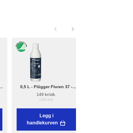
0,5 L - Flügger Fluren 37 -
Liten - B: 10cm x D:
Grunnrengjøring
12cm - Børsteholder
149 kr/stk.
38,89 kr/stk.
(298 kr/l)
Legg i
Legg i
handlekurven
handlekurven