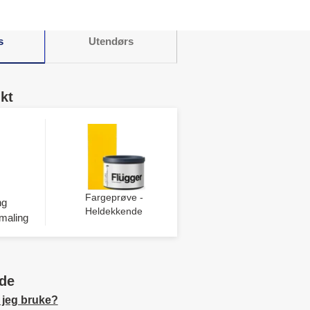
s
Utendørs
kt
Fargeprøve -
ng
Heldekkende
maling
de
 jeg bruke?