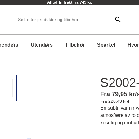
Alltid fri frakt fra 749 kr.
nendørs
Utendørs
Tilbehør
Sparkel
Hvor
S2002
Fra 79,95 kr/
Fra 228,43 kr/l
En subtil varm n
atmosfære av ro o
koselig og innbyd