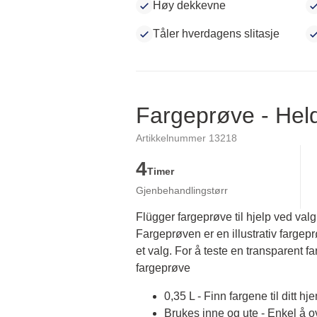
Høy dekkevne
Tåler hverdagens slitasje
Fargeprøve - He
Artikkelnummer 13218
4
Timer
Gjenbehandlingstørr
Flügger fargeprøve til hjelp ved valg
Fargeprøven er en illustrativ fargep
et valg. For å teste en transparent fa
fargeprøve
0,35 L - Finn fargene til ditt hj
Brukes inne og ute - Enkel å 