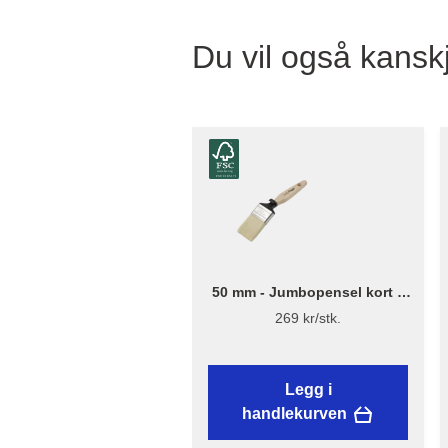
Du vil også kanskj
50 mm - Jumbopensel kort –
Flügger Excellence
269 kr/stk.
Legg i
handlekurven