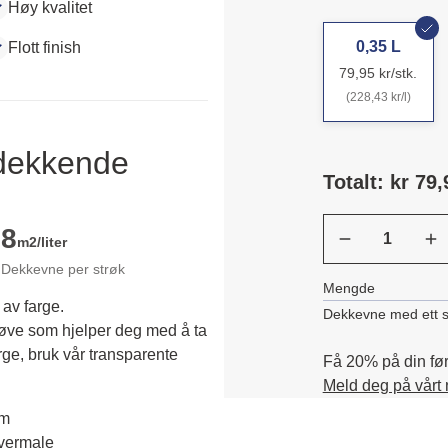
Høy kvalitet
0,35 L
Flott finish
79,95 kr/stk.
(228,43 kr/l)
ldekkende
Totalt: kr 79,
8
m2/liter
Dekkevne per strøk
Mengde
 av farge.
Dekkevne med ett s
røve som hjelper deg med å ta 
rge, bruk vår transparente 
Få 20% på din førs
Meld deg på vårt
em
overmale