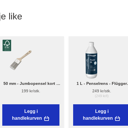
e like
50 mm - Jumbopensel kort –
1 L - Penselrens - Flügger
Flügger Pro Series
Fluren 59
199 kr/stk.
249 kr/stk.
(249 kr/l)
Legg i
Legg i
handlekurven
handlekurven