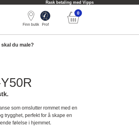
Rask betaling med Vipps
0
Finn butik
Prof
 skal du male?
-Y50R
stk.
yanse som omslutter rommet med en
g trygghet, perfekt for å skape en
ende følelse i hjemmet.