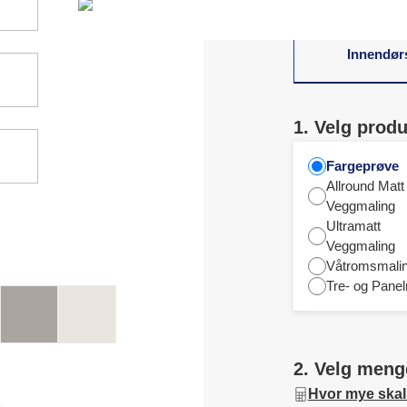
Innendør
1. Velg produ
Fargeprøve
Allround Matt
Veggmaling
Ultramatt
Veggmaling
Våtromsmali
Tre- og Panel
2. Velg meng
Hvor mye skal