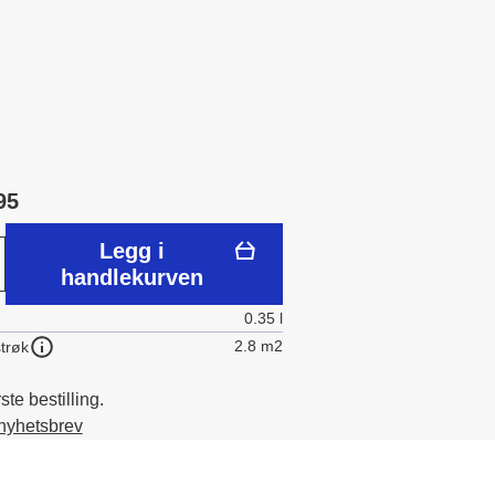
95
Legg i
handlekurven
0.35 l
2.8 m2
trøk
te bestilling.
 nyhetsbrev