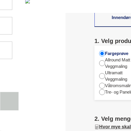
Innendør
1. Velg produ
Fargeprøve
Allround Matt
Veggmaling
Ultramatt
Veggmaling
Våtromsmali
Tre- og Panel
2. Velg meng
Hvor mye skal