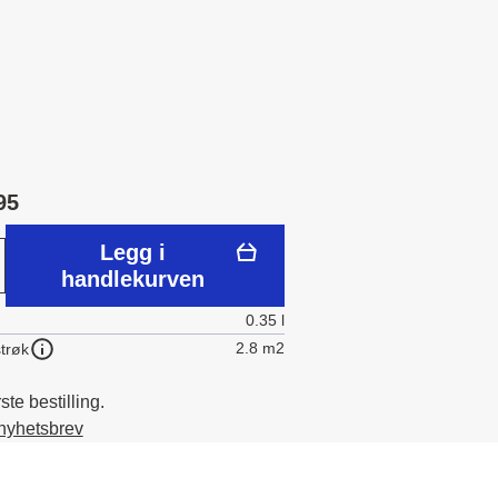
95
Legg i
handlekurven
0.35 l
2.8 m2
trøk
te bestilling.
 nyhetsbrev