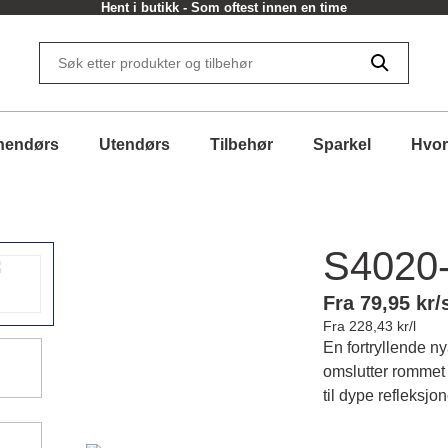
Hent i butikk - Som oftest innen en time
nendørs
Utendørs
Tilbehør
Sparkel
Hvor
S4020
Fra 79,95 kr/
Fra 228,43 kr/l
En fortryllende n
omslutter rommet 
til dype refleksjo