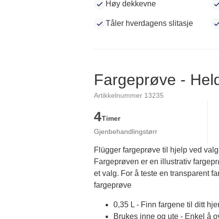
Høy dekkevne
Tåler hverdagens slitasje
Fargeprøve - He
Artikkelnummer 13235
4
Timer
Gjenbehandlingstørr
Flügger fargeprøve til hjelp ved valg
Fargeprøven er en illustrativ fargep
et valg. For å teste en transparent fa
fargeprøve
0,35 L - Finn fargene til ditt hj
Brukes inne og ute - Enkel å 