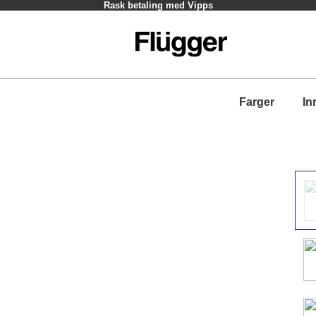
Rask betaling med Vipps
Farger
In