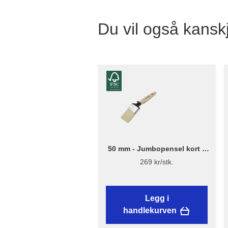
Du vil også kanskj
50 mm - Jumbopensel kort –
Flügger Excellence
269 kr/stk.
Legg i
handlekurven