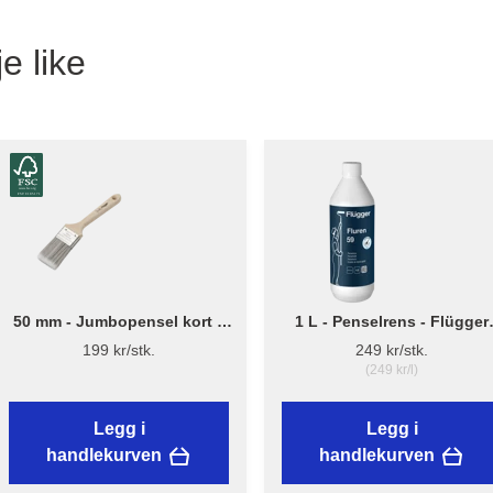
e like
50 mm - Jumbopensel kort –
1 L - Penselrens - Flügger
Flügger Pro Series
Fluren 59
199 kr/stk.
249 kr/stk.
(249 kr/l)
Legg i
Legg i
handlekurven
handlekurven