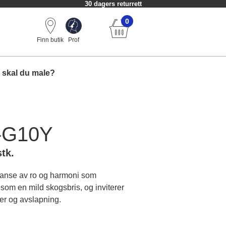
30 dagers returrett
0
Finn butik
Prof
 skal du male?
-G10Y
stk.
yanse av ro og harmoni som
som en mild skogsbris, og inviterer
ner og avslapning.