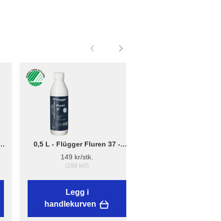
0,5 L - Flügger Fluren 37 -
Liten - B: 10cm x D:
Grunnrengjøring
12cm - Børsteholder
149 kr/stk.
38,89 kr/stk.
(298 kr/l)
Legg i
Legg i
handlekurven
handlekurven