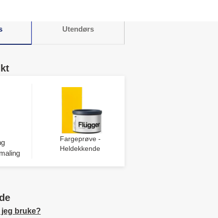
s
Utendørs
kt
Fargeprøve -
ng
Heldekkende
maling
de
 jeg bruke?