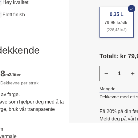
Høy kvalitet
0,35 L
Flott finish
79,95 kr/stk.
(228,43 kr/l)
ldekkende
Totalt: kr 79,
8
m2/liter
Dekkevne per strøk
Mengde
 av farge.
Dekkevne med ett s
røve som hjelper deg med å ta 
rge, bruk vår transparente 
Få 20% på din førs
Meld deg på vårt
em
overmale