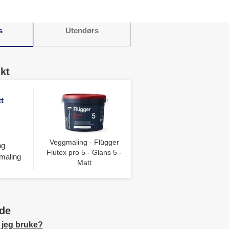
s
Utendørs
kt
t
Veggmaling - Flügger
ng
Flutex pro 5 - Glans 5 -
maling
Matt
de
 jeg bruke?