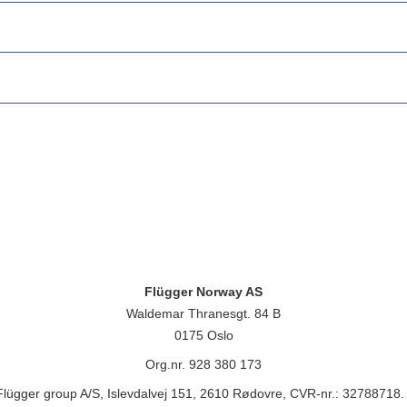
Flügger Norway AS
Waldemar Thranesgt. 84 B
0175 Oslo
Org.nr. 928 380 173
lügger group A/S, Islevdalvej 151, 2610 Rødovre, CVR-nr.: 32788718. 