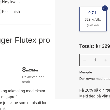
Høy kvalitet
Flott finish
0,7 L
329 kr/stk.
(470 kr/l)
ger Flutex pro
Totalt: kr 329
8
m2/liter
Mengde
Dekkevne per
Dekkevne med ett s
strøk
Få 20% på din førs
g- og takmaling med ekstra
Meld deg på vårt
miljøprofil.
jonskrav som er utsatt for 
uk. 
