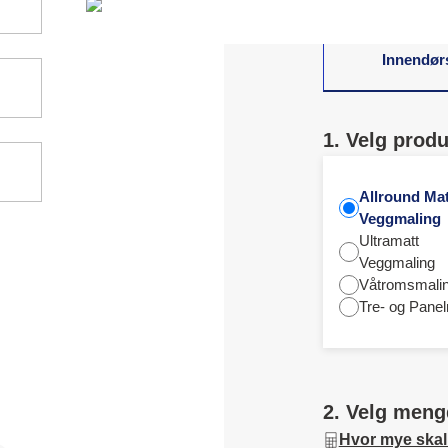
Innendør
1. Velg produ
Allround Mat
Veggmaling
Ultramatt
Veggmaling
Våtromsmali
Tre- og Panel
2. Velg meng
Hvor mye skal