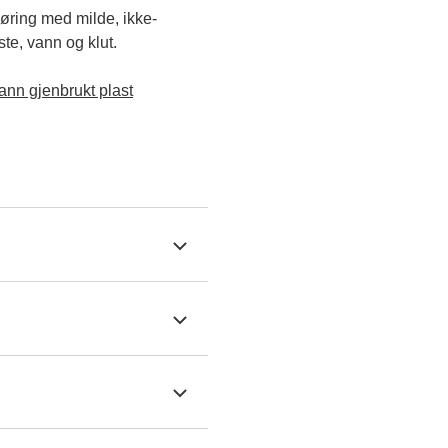
jøring med milde, ikke-
e, vann og klut.

ann gjenbrukt plast