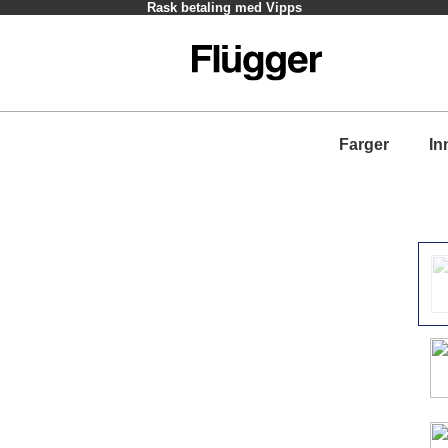
Rask betaling med Vipps
Farger
In