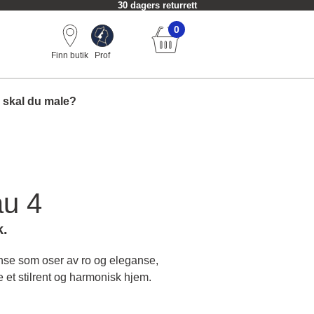
30 dagers returrett
0
Finn butik
Prof
 skal du male?
au 4
k.
anse som oser av ro og eleganse,
e et stilrent og harmonisk hjem.