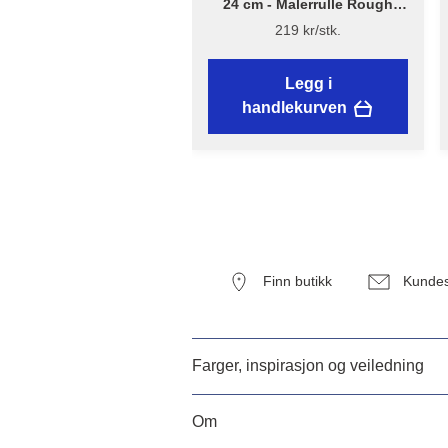
24 cm - Malerrulle Rough
Quick – Flügger Excellence
219 kr/stk.
Legg i
handlekurven
Finn butikk
Kundes
Farger, inspirasjon og veiledning
Om