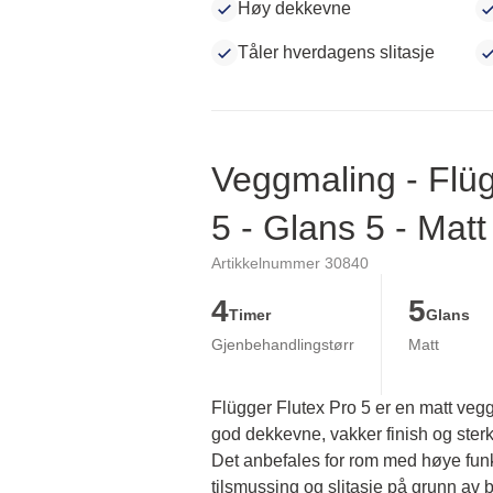
Høy dekkevne
Tåler hverdagens slitasje
Veggmaling - Flüg
5 - Glans 5 - Matt
Artikkelnummer 30840
4
5
Timer
Glans
Gjenbehandlingstørr
Matt
Flügger Flutex Pro 5 er en matt veg
god dekkevne, vakker finish og sterk 
Det anbefales for rom med høye funks
tilsmussing og slitasje på grunn av br