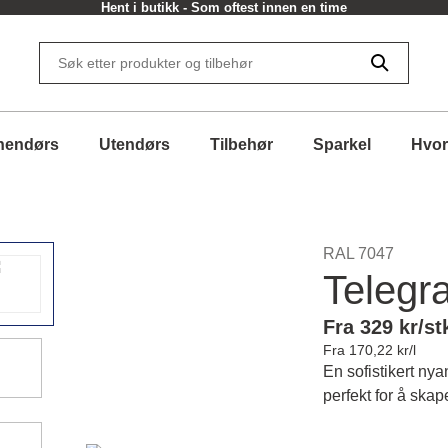
Hent i butikk - Som oftest innen en time
nendørs
Utendørs
Tilbehør
Sparkel
Hvor
RAL 7047
Telegr
Fra 329 kr/st
Fra 170,22 kr/l
En sofistikert ny
perfekt for å skap