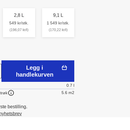
2,8 L
9,1 L
549 kr/stk.
1 549 kr/stk.
(196,07 kr/l)
(170,22 kr/l)
Legg i
handlekurven
0.7 l
5.6 m2
trøk
te bestilling.
 nyhetsbrev