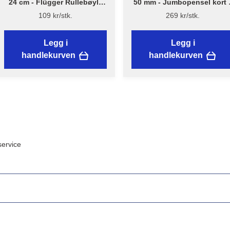
24 cm - Flügger Rullebøyle
50 mm - Jumbopensel kort 
kort - NYTT DESIGN
Flügger Excellence
109 kr/stk.
269 kr/stk.
Legg i
Legg i
handlekurven
handlekurven
ervice