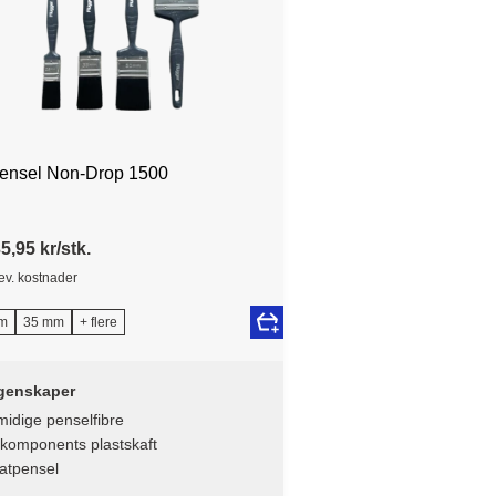
pensel Non-Drop 1500
5,95 kr/stk.
lev. kostnader
m
35 mm
+ flere
genskaper
idige penselfibre
-komponents plastskaft
atpensel