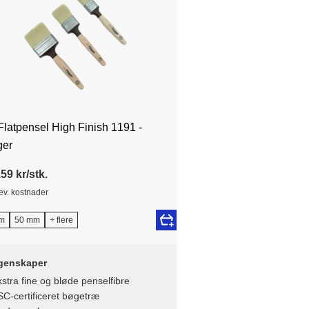
Flatpensel High Finish 1191 -
ger
59 kr/stk.
lev. kostnader
m
50 mm
+ flere
genskaper
stra fine og bløde penselfibre
C-certificeret bøgetræ