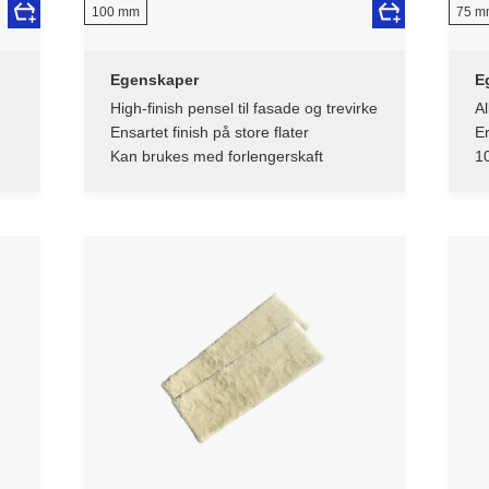
100 mm
75 m
Egenskaper
E
High-finish pensel til fasade og trevirke
Al
f
Ensartet finish på store flater
Er
Kan brukes med forlengerskaft
10