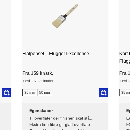
Flatpensel – Flügger Excellence
Kort 
Flüg
Fra 159 kr/stk.
Fra 1
+ evt. lev. kostnader
+ evt. 
35 mm
50 mm
35 m
Egenskaper
E
Til overflater der finishen skal stå
Ek
perfekt
Ekstra fine fibre gir glatt overflate
FS