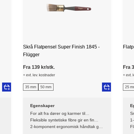
Skrå Flatpensel Super Finish 1845 -
Flat
Flügger
Fra 139 kr/stk.
Fra 3
+ evt. lev. kostnader
+ evt. 
35 mm
50 mm
25 m
Egenskaper
E
For alt fra dører og karmer til
Sm
lysarmaturer og møbler – skrå fibre for
Fleksible syntetiske fibre gir en fin
1
ekstra presisjon
finish
2-komponent ergonomisk håndtak gir
Fl
god kontroll