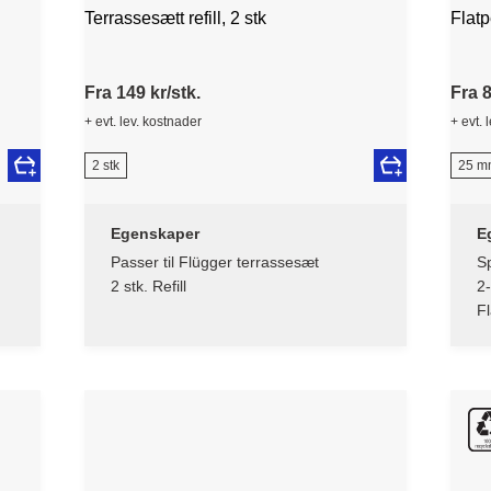
Terrassesætt refill, 2 stk
Flat
Fra 149 kr/stk.
Fra 8
+ evt. lev. kostnader
+ evt. 
2 stk
25 m
Egenskaper
E
Passer til Flügger terrassesæt
Sp
2 stk. Refill
2
Fl