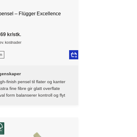
pensel – Flügger Excellence
69 kr/stk.
lev. kostnader
m
genskaper
gh-finish pensel til flater og kanter
stra fine fibre gir glatt overflate
al form balanserer kontroll og flyt