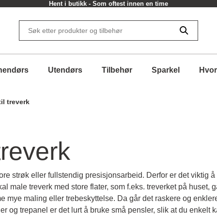
Hent i butikk - Som oftest innen en time
nendørs
Utendørs
Tilbehør
Sparkel
Hvor
il treverk
treverk
re strøk eller fullstendig presisjonsarbeid. Derfor er det viktig 
al male treverk med store flater, som f.eks. treverket på huset, ga
mye maling eller trebeskyttelse. Da går det raskere og enkler
er og trepanel er det lurt å bruke små pensler, slik at du enkel