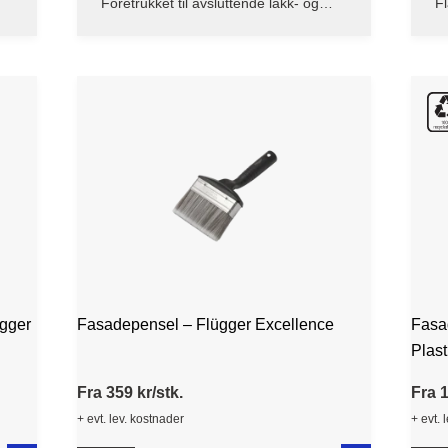
Foretrukket til avsluttende lakk- og
F
malingsstrøk
ügger
Fasadepensel – Flügger Excellence
Fasa
Plast
Fra 359 kr/stk.
Fra 1
+ evt. lev. kostnader
+ evt. 