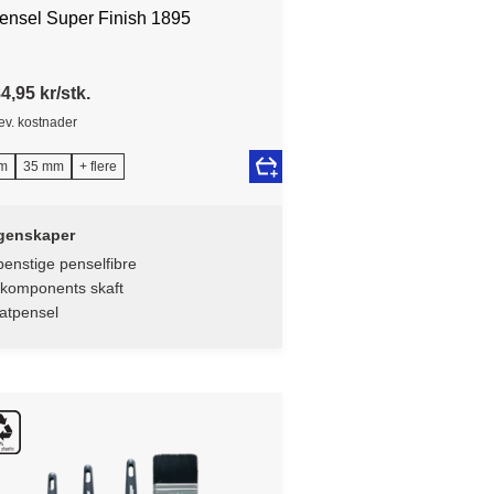
pensel Super Finish 1895
4,95 kr/stk.
lev. kostnader
m
35 mm
+ flere
genskaper
enstige penselfibre
-komponents skaft
atpensel