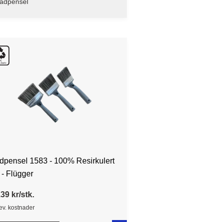
ladpensel
dpensel 1583 - 100% Resirkulert
 - Flügger
39 kr/stk.
lev. kostnader