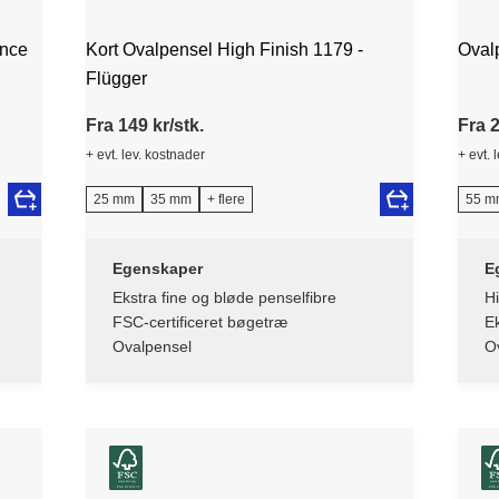
ence
Kort Ovalpensel High Finish 1179 -
Oval
Flügger
Fra 149 kr/stk.
Fra 2
+ evt. lev. kostnader
+ evt. 
25 mm
35 mm
+ flere
55 m
Egenskaper
E
Ekstra fine og bløde penselfibre
Hi
FSC-certificeret bøgetræ
Ek
Ovalpensel
Ov