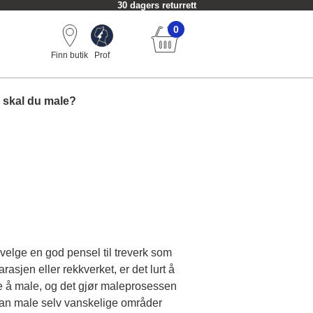
30 dagers returrett
0
Finn butik
Prof
 skal du male?
å velge en god pensel til treverk som
rasjen eller rekkverket, er det lurt å
e å male, og det gjør maleprosessen
t kan male selv vanskelige områder