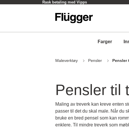
Rask betaling med Vipps
Farger
In
Maleverktøy
Pensler
Pensler t
Pensler til 
Maling av treverk kan kreve enten sto
passer til det du skal male. Når du sk
bruke en bred pensel som kan romme 
enklere. Til mindre treverk som møbl