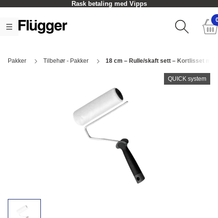
Rask betaling med Vipps
Pakker
Tilbehør - Pakker
18 cm – Rulle/skaft sett – Kortlisset mal
QUICK system