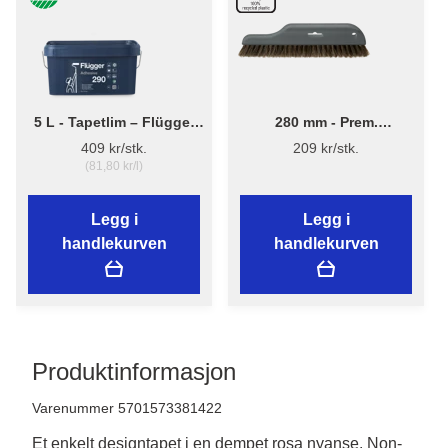
5 L - Tapetlim – Flügger
280 mm - Prem.
Adhesive 290
Tapetbørste 3540 - Plast
409 kr/stk.
209 kr/stk.
(81,80 kr/l)
Legg i
Legg i
handlekurven
handlekurven
Produktinformasjon
Varenummer 5701573381422
Et enkelt designtapet i en dempet rosa nyanse. Non-