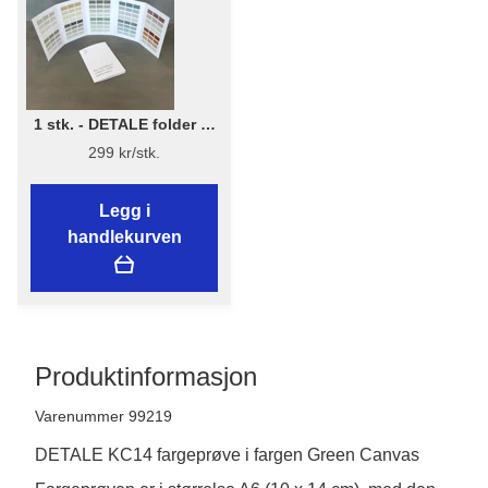
1 stk. - DETALE folder 3-
in-1 - KABRIC, KC14, Matt
299 kr/stk.
Paint
Legg i
handlekurven
Produktinformasjon
Varenummer 99219
DETALE KC14 fargeprøve i fargen Green Canvas