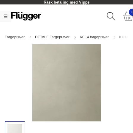
Rask betaling med Vipps
Fargeprøver
DETALE Fargeprøver
KC14 fargeprøver
KC14 Si