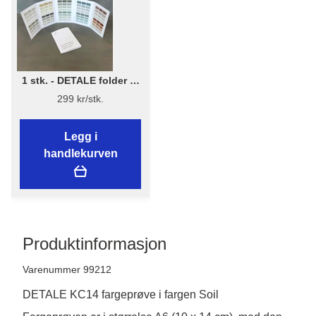
1 stk. - DETALE folder 3-
in-1 - KABRIC, KC14, Matt
299 kr/stk.
Paint
Legg i
handlekurven
Produktinformasjon
Varenummer 99212
DETALE KC14 fargeprøve i fargen Soil