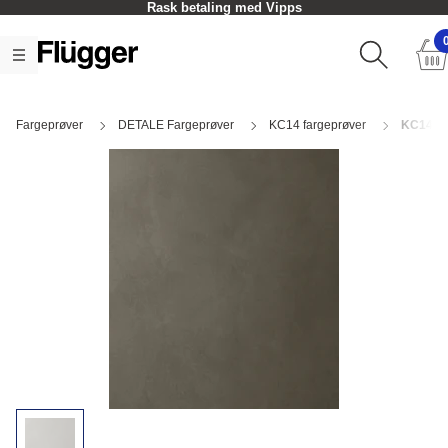
Rask betaling med Vipps
Fargeprøver
DETALE Fargeprøver
KC14 fargeprøver
KC14 Si