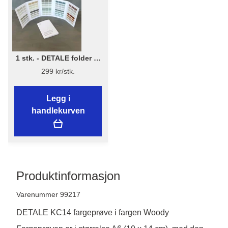
1 stk. - DETALE folder 3-
in-1 - KABRIC, KC14, Matt
299 kr/stk.
Paint
Legg i
handlekurven
Produktinformasjon
Varenummer 99217
DETALE KC14 fargeprøve i fargen Woody