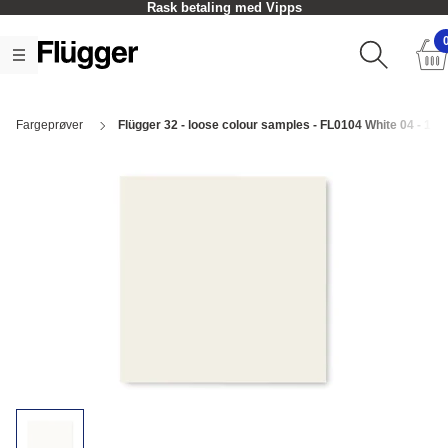
Rask betaling med Vipps
Fargeprøver
Flügger 32 - loose colour samples - FL0104 White 04 - 1 p