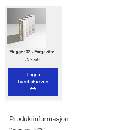
Flügger 32 - Fargevifte -
Flügger 32 - Fargekart
75 kr/stk.
Legg i
handlekurven
Produktinformasjon
Varenummer 32064