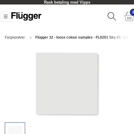
Rask betaling med Vipps
Fargeprøver
Flügger 32 - loose colour samples - FL0201 Sky 01 - 1 pcs