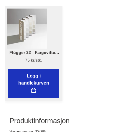
Flügger 32 - Fargevifte -
Flügger 32 - Fargekart
75 kr/stk.
Legg i
handlekurven
Produktinformasjon
Varenummer 32088