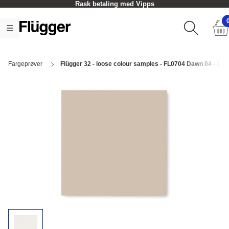
Rask betaling med Vipps
Fargeprøver
Flügger 32 - loose colour samples - FL0704 Dawn 04 - 1 p