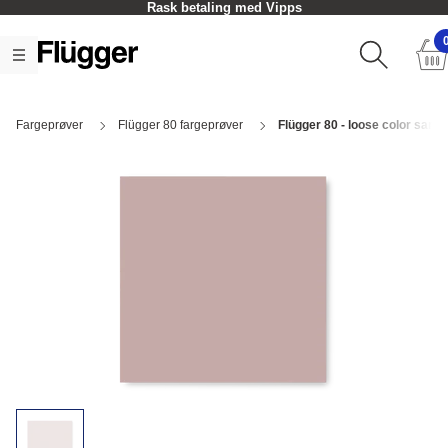
Rask betaling med Vipps
Fargeprøver
Flügger 80 fargeprøver
Flügger 80 - loose color samp